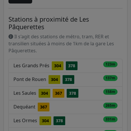
Stations à proximité de Les
Pâquerettes
Il s'agit des stations de métro, tram, RER et
transilien situées à moins de 1km de la gare Les
Pâquerettes.
123m
Les Grands Prés
304
378
137m
Pont de Rouen
304
378
158m
Les Saules
304
367
378
265m
Dequéant
367
331m
Les Ormes
304
378