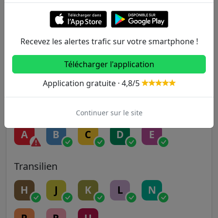
5
6
7
7B
8
Recevez les alertes trafic sur votre smartphone !
9
10
11
12
13
Télécharger l'application
14
Application gratuite · 4,8/5
RER
Continuer sur le site
A
B
C
D
E
Transilien
H
J
K
L
N
P
R
U