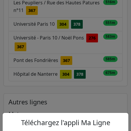
Les Peupliers / Rue des Hautes Patures
516m
n°11
367
551m
Université Paris 10
304
378
583m
Université - Paris 10 / Noël Pons
276
367
585m
Pont des Fondrières
367
675m
Hôpital de Nanterre
304
378
Autres lignes
Metro
Téléchargez l'appli Ma Ligne
1
2
3
3B
4