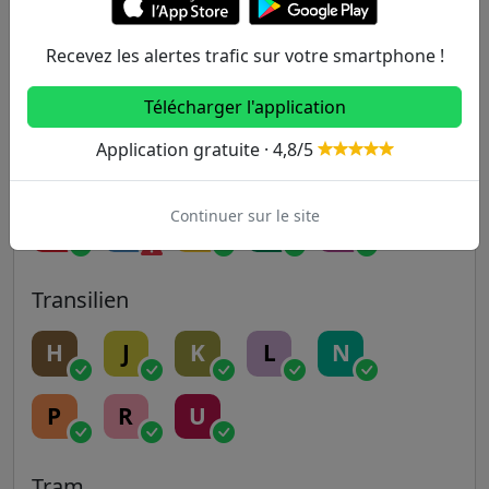
9
10
11
12
13
Recevez les alertes trafic sur votre smartphone !
14
Télécharger l'application
Application gratuite · 4,8/5
RER
Continuer sur le site
A
B
C
D
E
Transilien
H
J
K
L
N
P
R
U
Tram