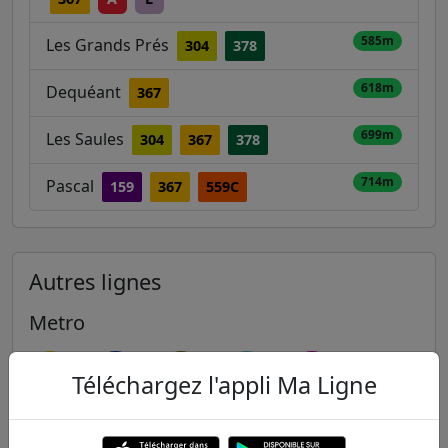
585m
Les Grands Prés
304
378
618m
Dequéant
367
699m
Les Saules
304
367
378
714m
Pascal
159
367
559C
Autres lignes
Metro
1
2
3
3B
4
Téléchargez l'appli Ma Ligne
5
6
7
7B
8