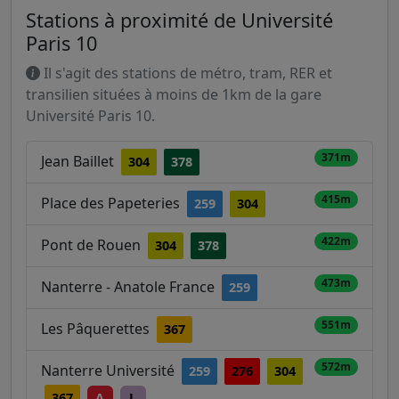
Stations à proximité de Université
Paris 10
Il s'agit des stations de métro, tram, RER et
transilien situées à moins de 1km de la gare
Université Paris 10.
371m
Jean Baillet
304
378
415m
Place des Papeteries
259
304
422m
Pont de Rouen
304
378
473m
Nanterre - Anatole France
259
551m
Les Pâquerettes
367
572m
Nanterre Université
259
276
304
367
A
L