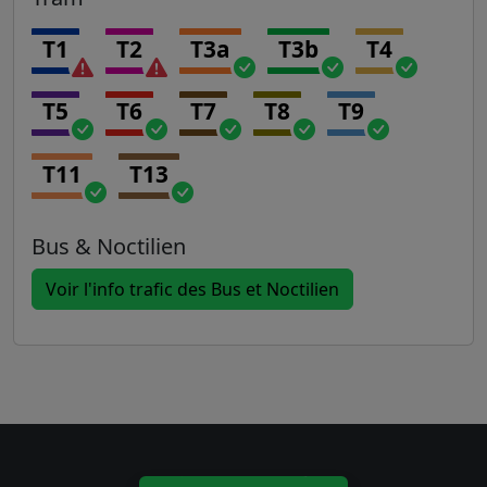
T1
T2
T3a
T3b
T4
T5
T6
T7
T8
T9
T11
T13
Bus & Noctilien
Voir l'info trafic des Bus et Noctilien