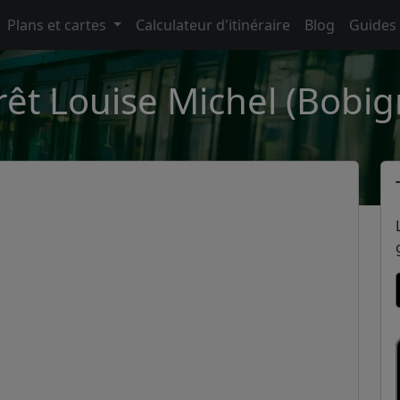
Plans et cartes
Calculateur d'itinéraire
Blog
Guides
rêt Louise Michel (Bobig