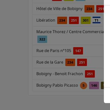
Hôtel de Ville de Bobigny
234
251
Libération
234
251
301
T1
Maurice Thorez / Centre Commercial / 
322
Rue de Paris n°105
147
Rue de la Gare
234
251
Bobigny - Benoit Frachon
251
Bobigny Pablo Picasso
5
146
148