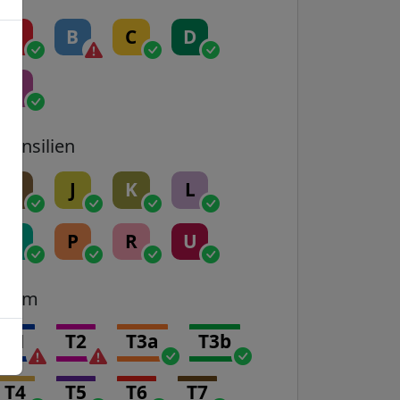
A
B
C
D
E
Transilien
H
J
K
L
N
P
R
U
Tram
T1
T2
T3a
T3b
T4
T5
T6
T7