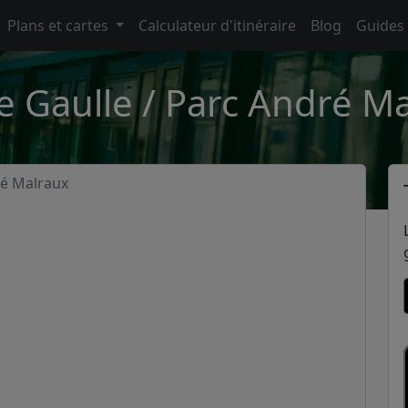
Plans et cartes
Calculateur d'itinéraire
Blog
Guides
 Gaulle / Parc André Ma
ré Malraux