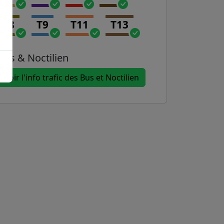
T8
T9
T11
T13
Bus & Noctilien
Voir l'info trafic des Bus et Noctilien