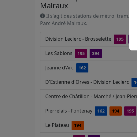
Malraux
Il s'agit des stations de métro, tram, R
Parc André Malraux.
Division Leclerc - Brosselette
195
39
Les Sablons
195
394
Jeanne d'Arc
162
D'Estienne d'Orves - Division Leclerc
1
Centre de Châtillon - Marché / Jean-Pi
Pierrelais - Fontenay
162
194
195
Le Plateau
194