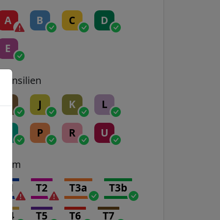
A
B
C
D
E
Transilien
H
J
K
L
N
P
R
U
Tram
T1
T2
T3a
T3b
T4
T5
T6
T7