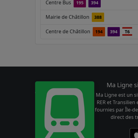
Centre Bus
195
394
Mairie de Châtillon
388
Centre de Châtillon
194
394
T6
Ma Ligne s
Ma Ligne est un si
RER et Transilien
fournies par Île-de
direct des 