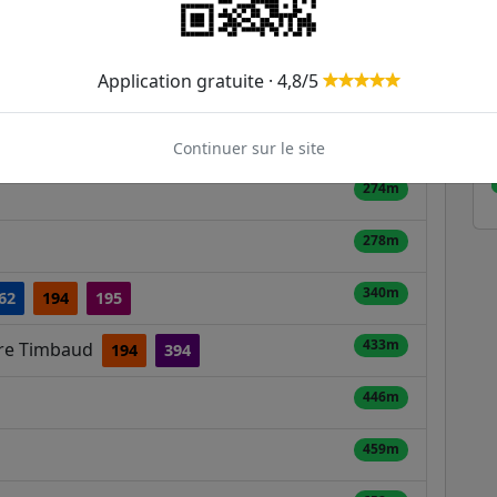
ER et transilien situées à moins de 1km du tram
Application gratuite · 4,8/5
199m
4
Continuer sur le site
274m
278m
340m
62
194
195
433m
erre Timbaud
194
394
446m
459m