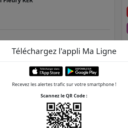
 Fleury RER
Téléchargez l'appli Ma Ligne
uge
e
Recevez les alertes trafic sur votre smartphone !
Scannez le QR Code :
éral De Gaulle / Parc André