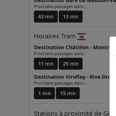
Destination Gare de Meudon-Val
Prochains passages dans :
43 mn
13 mn
Horaires
Tram
T6
Destination Châtillon - Montro
Prochains passages dans :
11 mn
25 mn
Destination Viroflay - Rive Droit
Prochains passages dans :
1 mn
15 mn
Stations à proximité de Gén