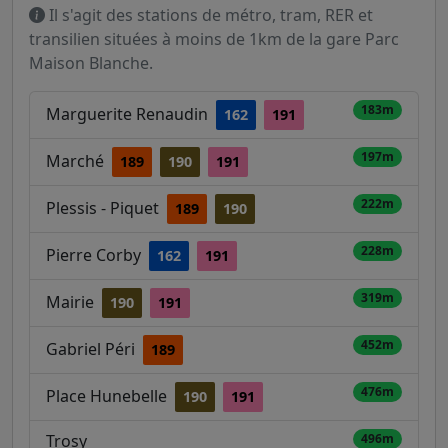
Il s'agit des stations de métro, tram, RER et
transilien situées à moins de 1km de la gare Parc
Maison Blanche.
183m
Marguerite Renaudin
162
191
197m
Marché
189
190
191
222m
Plessis - Piquet
189
190
228m
Pierre Corby
162
191
319m
Mairie
190
191
452m
Gabriel Péri
189
476m
Place Hunebelle
190
191
Trosy
496m