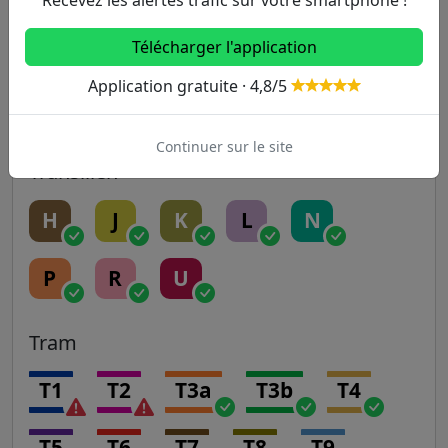
Télécharger l'application
RER
Application gratuite · 4,8/5
A
B
C
D
E
Continuer sur le site
Transilien
H
J
K
L
N
P
R
U
Tram
T1
T2
T3a
T3b
T4
T5
T6
T7
T8
T9