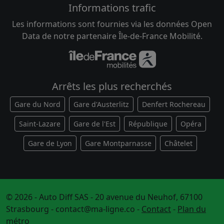
Informations trafic
Les informations sont fournies via les données Open
Data de notre partenaire Île-de-France Mobilité.
Arrêts les plus recherchés
Gare du Nord
Gare d'Austerlitz
Denfert Rochereau
Saint-Lazare
Gare de l'Est
République
Opéra
Gare de Lyon
Gare Montparnasse
Châtelet
© 2026 - Auto Diff SAS - 20 avenue du Neuhof, 67100
Strasbourg -
contact@ma-ligne.co
-
Contact
-
Plan du
métro