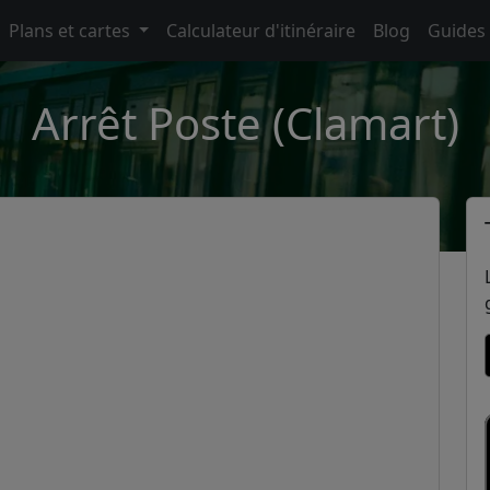
Plans et cartes
Calculateur d'itinéraire
Blog
Guides
Arrêt Poste (Clamart)