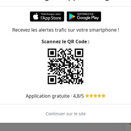
224m
270m
375m
Recevez les alertes trafic sur votre smartphone !
Scannez le QR Code :
381m
488m
601m
607m
Application gratuite · 4,8/5
649m
733m
Continuer sur le site