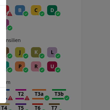
A
B
C
D
E
Transilien
H
J
K
L
N
P
R
U
Tram
T1
T2
T3a
T3b
T4
T5
T6
T7