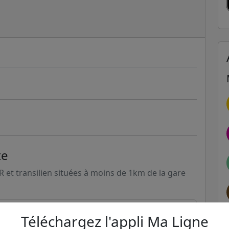
te
ER et transilien situées à moins de 1km de la gare
213m
Téléchargez l'appli Ma Ligne