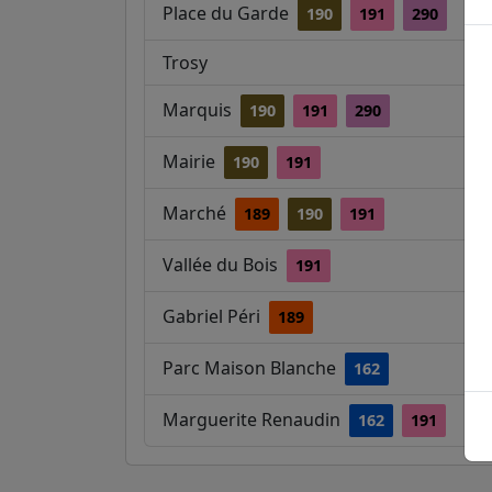
Place du Garde
190
191
290
Trosy
Marquis
190
191
290
Mairie
190
191
Marché
189
190
191
Vallée du Bois
191
Gabriel Péri
189
Parc Maison Blanche
162
Marguerite Renaudin
162
191