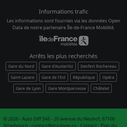
Informations trafic
Les informations sont fournies via les données Open
Data de notre partenaire Île-de-France Mobilité.
Arrêts les plus recherchés
Gare du Nord
Gare d'Austerlitz
Denfert Rochereau
Saint-Lazare
Gare de l'Est
République
Opéra
Gare de Lyon
Gare Montparnasse
Châtelet
© 2026 - Auto Diff SAS - 20 avenue du Neuhof, 67100
Strasbourg -
contact@ma-ligne.co
-
Contact
-
Plan du