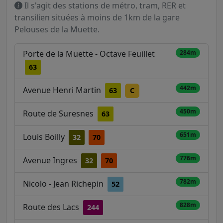
Il s'agit des stations de métro, tram, RER et
transilien situées à moins de 1km de la gare
Pelouses de la Muette.
Porte de la Muette - Octave Feuillet
284m
63
442m
Avenue Henri Martin
63
C
450m
Route de Suresnes
63
651m
Louis Boilly
32
70
776m
Avenue Ingres
32
70
782m
Nicolo - Jean Richepin
52
828m
Route des Lacs
244