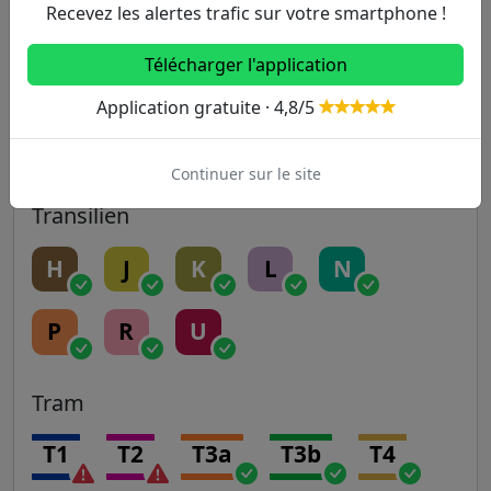
Recevez les alertes trafic sur votre smartphone !
14
Télécharger l'application
RER
Application gratuite · 4,8/5
A
B
C
D
E
Continuer sur le site
Transilien
H
J
K
L
N
P
R
U
Tram
T1
T2
T3a
T3b
T4