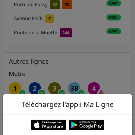
834m
Porte de Passy
32
70
843m
Avenue Foch
C
870m
Route de la Muette
244
Autres lignes
Metro
1
2
3
3B
4
Téléchargez l'appli Ma Ligne
5
6
7
7B
8
9
10
11
12
13