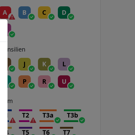
A
B
C
D
E
Transilien
H
J
K
L
N
P
R
U
Tram
T1
T2
T3a
T3b
T4
T5
T6
T7