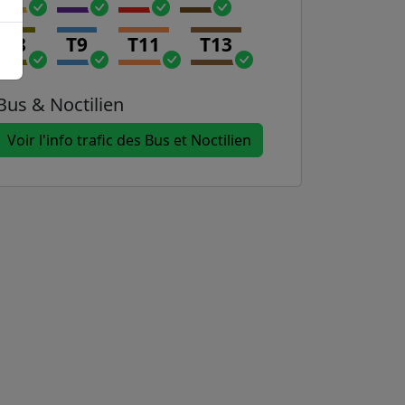
T8
T9
T11
T13
Bus & Noctilien
Voir l'info trafic des Bus et Noctilien