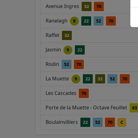
Avenue Ingres
32
70
Ranelagh
9
22
52
70
Raffet
32
Jasmin
9
22
Rodin
52
70
La Muette
9
22
32
52
70
Les Cascades
70
Porte de la Muette - Octave Feuillet
63
Boulainvilliers
22
52
70
C