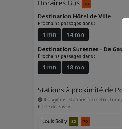
Horaires
Bus
70
Destination Hôtel de Ville
Prochains passages dans :
1 mn
14 mn
Destination Suresnes - De Gaull
Prochains passages dans :
1 mn
18 mn
Stations à proximité de Por
Il s'agit des stations de métro, tram, R
Porte de Passy.
Louis Boilly
32
70