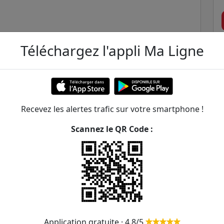
Téléchargez l'appli Ma Ligne
e
Recevez les alertes trafic sur votre smartphone !
Scannez le QR Code :
te de Passy
ER et transilien situées à moins de 1km de la gare
276m
Application gratuite · 4,8/5