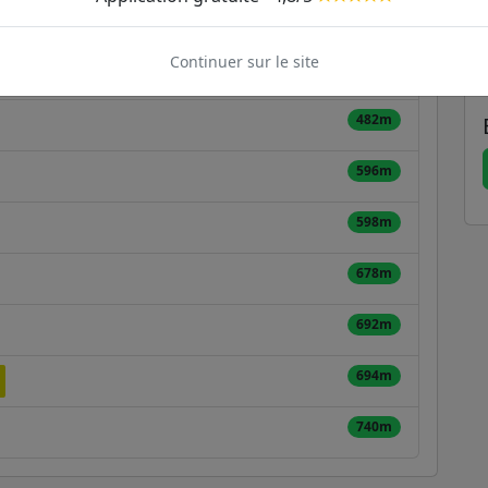
364m
Continuer sur le site
447m
482m
596m
598m
678m
692m
694m
740m