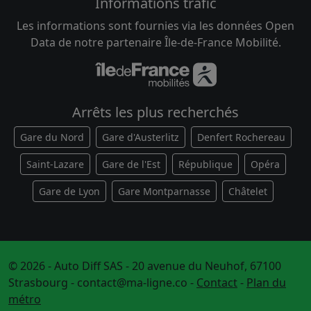
Informations trafic
Les informations sont fournies via les données Open
Data de notre partenaire Île-de-France Mobilité.
Arrêts les plus recherchés
Gare du Nord
Gare d'Austerlitz
Denfert Rochereau
Saint-Lazare
Gare de l'Est
République
Opéra
Gare de Lyon
Gare Montparnasse
Châtelet
© 2026 - Auto Diff SAS - 20 avenue du Neuhof, 67100
Strasbourg -
contact@ma-ligne.co
-
Contact
-
Plan du
métro