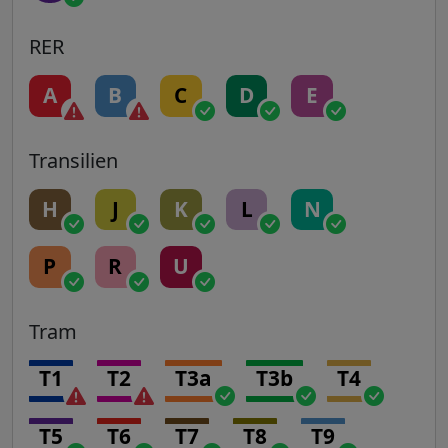
RER
A
B
C
D
E
Transilien
H
J
K
L
N
P
R
U
Tram
T1
T2
T3a
T3b
T4
T5
T6
T7
T8
T9