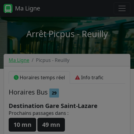
Ma Ligne
Arrêt Picpus - Reuilly
Ma Ligne
Picpus - Reuilly
Horaires temps réel
Info trafic
Horaires
Bus
29
Destination Gare Saint-Lazare
Prochains passages dans :
10 mn
49 mn