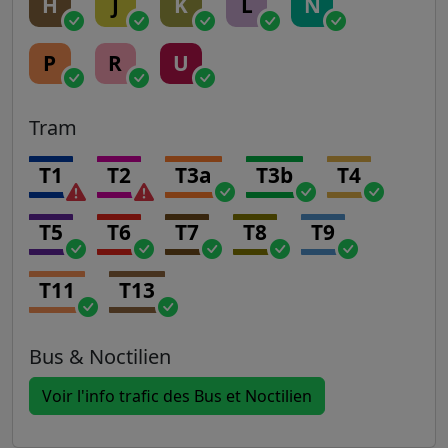
H
J
K
L
N
P
R
U
Tram
T1
T2
T3a
T3b
T4
T5
T6
T7
T8
T9
T11
T13
Bus & Noctilien
Voir l'info trafic des Bus et Noctilien