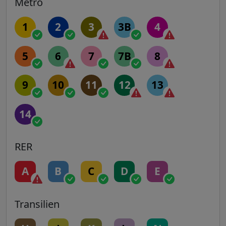
Metro
1
2
3
3B
4
5
6
7
7B
8
9
10
11
12
13
14
RER
A
B
C
D
E
Transilien