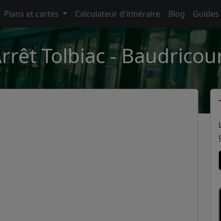
Plans et cartes
Calculateur d'itinéraire
Blog
Guides
rrêt Tolbiac - Baudricou