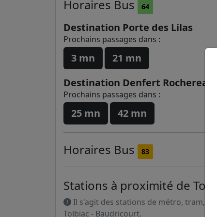
Horaires
Bus
64
Destination Porte des Lilas
Prochains passages dans :
3 mn
21 mn
Destination Denfert Rochereau
Prochains passages dans :
25 mn
42 mn
Horaires
Bus
83
Stations à proximité de Tolb
Il s'agit des stations de métro, tram, R
Tolbiac - Baudricourt.