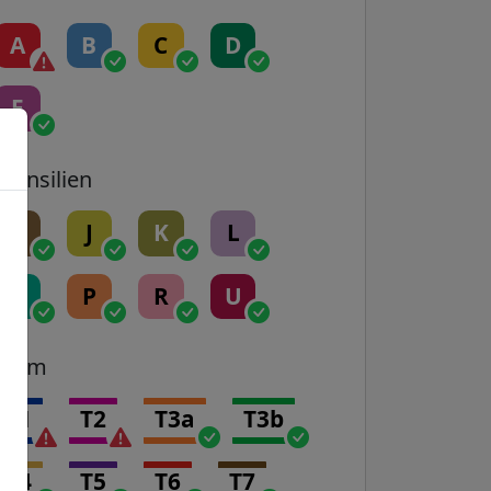
A
B
C
D
E
Transilien
H
J
K
L
N
P
R
U
Tram
T1
T2
T3a
T3b
T4
T5
T6
T7