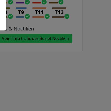
T8
T9
T11
T13
Bus & Noctilien
Voir l'info trafic des Bus et Noctilien