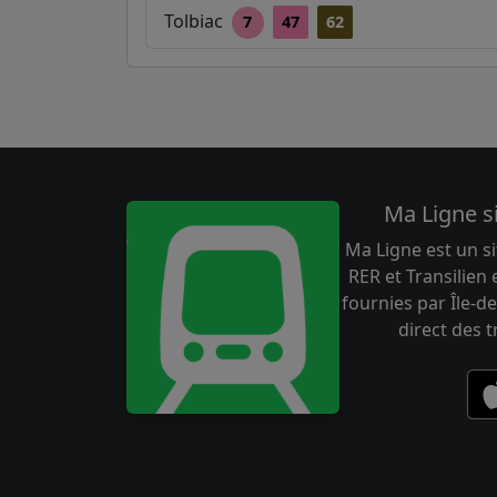
Tolbiac
7
47
62
Ma Ligne s
Ma Ligne est un si
RER et Transilien
fournies par Île-de
direct des 