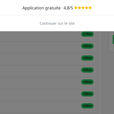
Application gratuite · 4,8/5
169m
211m
Continuer sur le site
278m
292m
409m
445m
446m
500m
508m