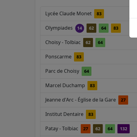
Lycée Claude Monet
83
Olympiades
14
62
64
83
Choisy - Tolbiac
62
64
Ponscarme
83
Parc de Choisy
64
Marcel Duchamp
83
Jeanne d'Arc - Église de la Gare
27
Institut Dentaire
83
Patay - Tolbiac
27
62
64
132