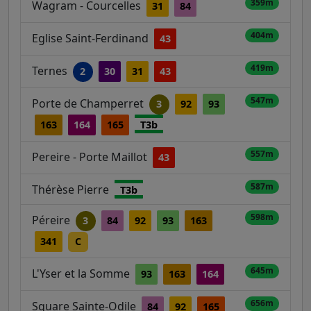
359m
Wagram - Courcelles
31
84
404m
Eglise Saint-Ferdinand
43
419m
Ternes
2
30
31
43
547m
Porte de Champerret
3
92
93
163
164
165
T3b
557m
Pereire - Porte Maillot
43
587m
Thérèse Pierre
T3b
598m
Péreire
3
84
92
93
163
341
C
645m
L'Yser et la Somme
93
163
164
656m
Square Sainte-Odile
84
92
165