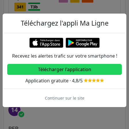
341
T3b
Téléchargez l'appli Ma Ligne
Autres lignes
Metro
Recevez les alertes trafic sur votre smartphone !
1
2
3
3B
4
Télécharger l'application
5
6
7
7B
8
Application gratuite · 4,8/5
9
10
11
12
13
Continuer sur le site
14
RER