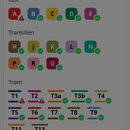
A
B
C
D
E
Transilien
H
J
K
L
N
P
R
U
Tram
T1
T2
T3a
T3b
T4
T5
T6
T7
T8
T9
T11
T13