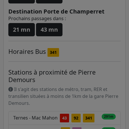
Destination Porte de Champerret
Prochains passages dans :
21 mn
43 mn
Horaires
Bus
341
Stations à proximité de Pierre
Demours
Il s'agit des stations de métro, tram, RER et
transilien situées à moins de 1km de la gare Pierre
Demours.
291m
Ternes - Mac Mahon
43
92
341