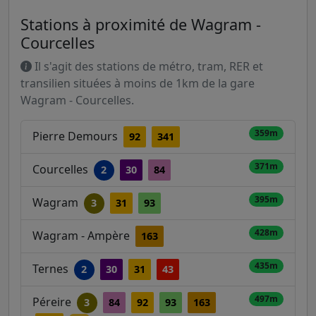
Stations à proximité de Wagram -
Courcelles
Il s'agit des stations de métro, tram, RER et
transilien situées à moins de 1km de la gare
Wagram - Courcelles.
359m
Pierre Demours
92
341
371m
Courcelles
2
30
84
395m
Wagram
3
31
93
428m
Wagram - Ampère
163
435m
Ternes
2
30
31
43
497m
Péreire
3
84
92
93
163