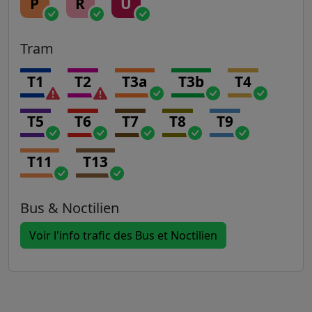
P
R
U
Tram
T1
T2
T3a
T3b
T4
T5
T6
T7
T8
T9
T11
T13
Bus & Noctilien
Voir l'info trafic des Bus et Noctilien