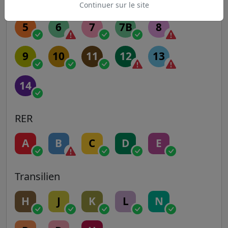
Continuer sur le site
5
6
7
7B
8
9
10
11
12
13
14
RER
A
B
C
D
E
Transilien
H
J
K
L
N