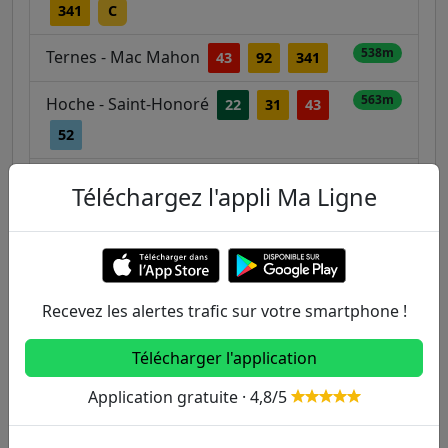
341
C
538m
Ternes - Mac Mahon
43
92
341
563m
Hoche - Saint-Honoré
22
31
43
52
566m
Murillo
84
Téléchargez l'appli Ma Ligne
626m
Jouffroy d'Abbans - Malesherbes
20
31
163
Recevez les alertes trafic sur votre smartphone !
Autres lignes
Télécharger l'application
Metro
Application gratuite · 4,8/5
1
2
3
3B
4