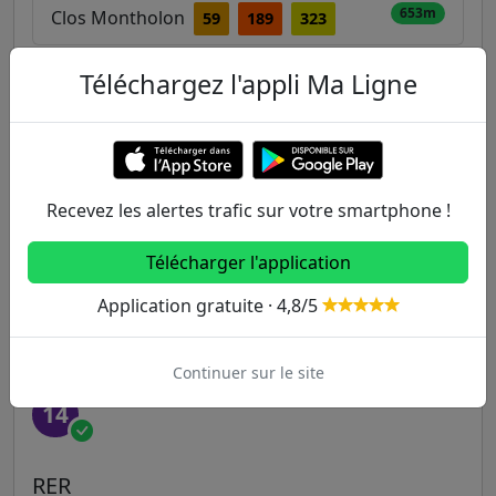
653m
Clos Montholon
59
189
323
Téléchargez l'appli Ma Ligne
Autres lignes
Metro
Recevez les alertes trafic sur votre smartphone !
1
2
3
3B
4
Télécharger l'application
5
6
7
7B
8
Application gratuite · 4,8/5
9
10
11
12
13
Continuer sur le site
14
RER