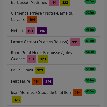
216m
Barbusse - Vedrines
191
323
Clément Perrière / Notre-Dame du
327m
Calvaire
194
462m
Hébert
191
394
513m
Lazare Carnot (Rue des Roissys)
191
Rond-Point Henri Barbusse / Jules
549m
Guesde
191
323
551m
Louis Girard
323
561m
Félix Faure
194
394
633m
Jean Mermoz / Stade de Châtillon
194
323