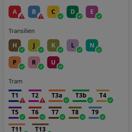
A
B
C
D
E
Transilien
H
J
K
L
N
P
R
U
Tram
T1
T2
T3a
T3b
T4
T5
T6
T7
T8
T9
T11
T13