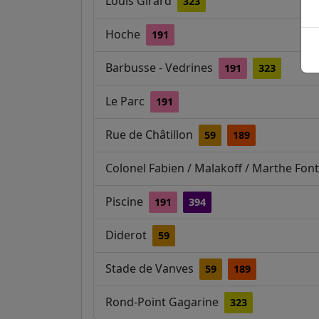
Louis Girard
323
Hoche
191
Barbusse - Vedrines
191
323
Le Parc
191
Rue de Châtillon
59
189
Colonel Fabien / Malakoff / Marthe Fo
Piscine
191
394
Diderot
59
Stade de Vanves
59
189
Rond-Point Gagarine
323