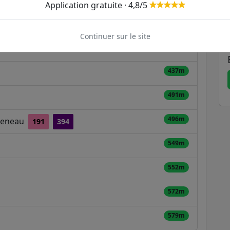
Application gratuite · 4,8/5
351m
Continuer sur le site
388m
437m
491m
496m
nteneau
191
394
549m
552m
572m
579m