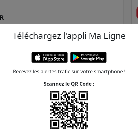
ER
Téléchargez l'appli Ma Ligne
Recevez les alertes trafic sur votre smartphone !
Scannez le QR Code :
d-Point Henri Barbusse / Jules
ER et transilien situées à moins de 1km de la gare
.
322m