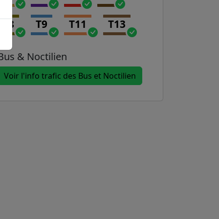
T8
T9
T11
T13
Bus & Noctilien
Voir l'info trafic des Bus et Noctilien