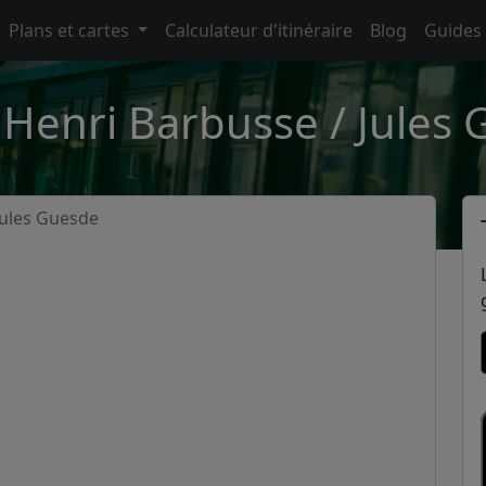
Plans et cartes
Calculateur d'itinéraire
Blog
Guides
 Henri Barbusse / Jules 
Jules Guesde