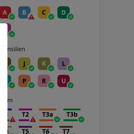
A
B
C
D
E
Transilien
H
J
K
L
N
P
R
U
Tram
T1
T2
T3a
T3b
T4
T5
T6
T7