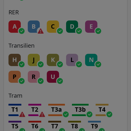
RER
A
B
C
D
E
Transilien
H
J
K
L
N
P
R
U
Tram
T1
T2
T3a
T3b
T4
T5
T6
T7
T8
T9