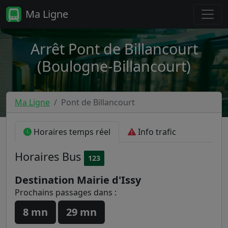
Ma Ligne
Arrêt Pont de Billancourt
(Boulogne-Billancourt)
Ma Ligne
Pont de Billancourt
Horaires temps réel
Info trafic
Horaires
Bus
123
Destination Mairie d'Issy
Prochains passages dans :
8 mn
29 mn