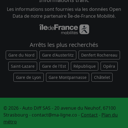
Les informations sont fournies via les données Open
Data de notre partenaire Île-de-France Mobilité.
Arrêts les plus recherchés
Gare du Nord
Gare d'Austerlitz
Denfert Rochereau
Saint-Lazare
Gare de l'Est
République
Opéra
Gare de Lyon
Gare Montparnasse
Châtelet
© 2026 - Auto Diff SAS - 20 avenue du Neuhof, 67100
Strasbourg -
contact@ma-ligne.co
-
Contact
-
Plan du
métro