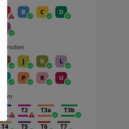
A
B
C
D
E
Transilien
H
J
K
L
N
P
R
U
Tram
T1
T2
T3a
T3b
T4
T5
T6
T7