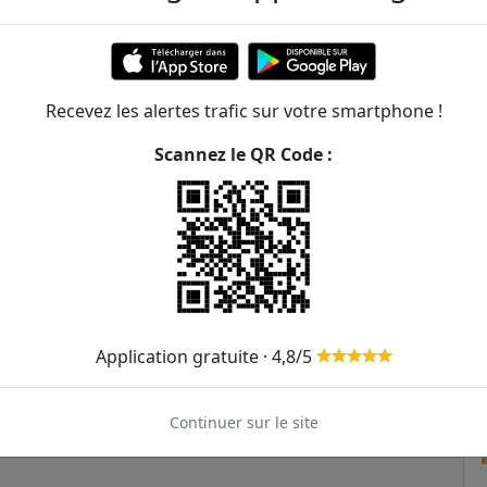
367m
399m
Recevez les alertes trafic sur votre smartphone !
417m
 Poli
123
260
289
389
Scannez le QR Code :
493m
123
532m
582m
611m
9
T2
Application gratuite · 4,8/5
Continuer sur le site