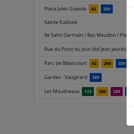
Place Jules Guesde
42
389
Sainte Eudoxie
Ile Saint Germain / Bas Meudon / Pierre
Rue du Point du Jour (bd Jean Jaurès)
Parc de Billancourt
42
260
389
Gardes - Vaugirard
389
Les Moulineaux
123
260
289
38