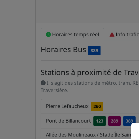
Horaires temps réel
Info trafic
Horaires
Bus
389
Stations à proximité de Trav
Il s'agit des stations de métro, tram, R
Traversière.
Pierre Lefaucheux
260
Pont de Billancourt
123
289
389
Allée des Moulineaux / Stade Île Saint-