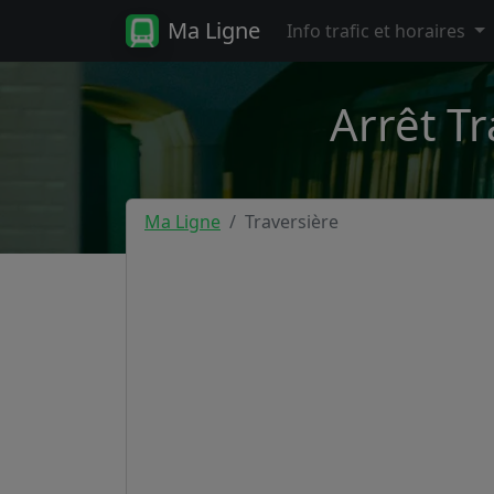
Ma Ligne
Info trafic et horaires
Arrêt T
Ma Ligne
Traversière