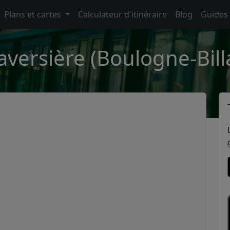
Plans et cartes
Calculateur d'itinéraire
Blog
Guides
raversière (Boulogne-Bill