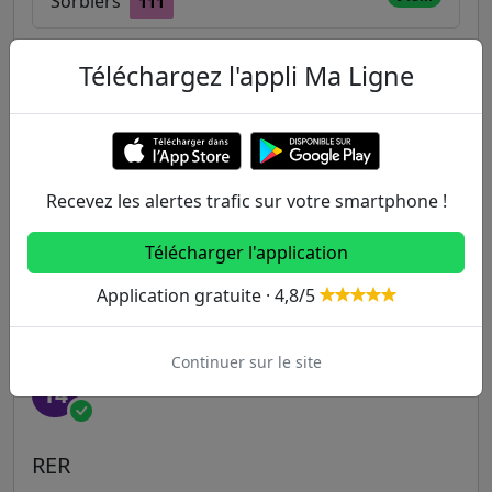
Sorbiers
111
Téléchargez l'appli Ma Ligne
Autres lignes
Metro
Recevez les alertes trafic sur votre smartphone !
1
2
3
3B
4
Télécharger l'application
5
6
7
7B
8
Application gratuite · 4,8/5
9
10
11
12
13
Continuer sur le site
14
RER