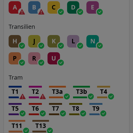
A
B
C
D
E
Transilien
H
J
K
L
N
P
R
U
Tram
T1
T2
T3a
T3b
T4
T5
T6
T7
T8
T9
T11
T13