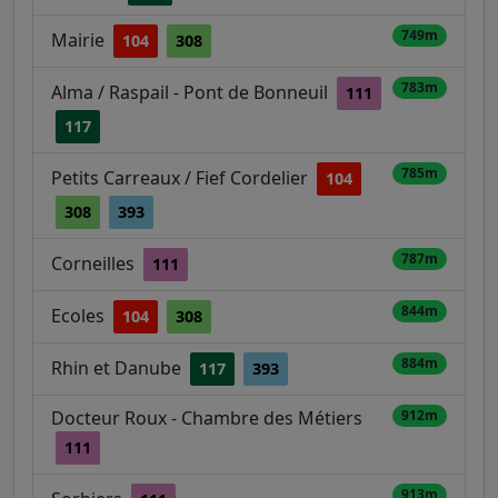
749m
Mairie
104
308
783m
Alma / Raspail - Pont de Bonneuil
111
117
785m
Petits Carreaux / Fief Cordelier
104
308
393
787m
Corneilles
111
844m
Ecoles
104
308
884m
Rhin et Danube
117
393
Docteur Roux - Chambre des Métiers
912m
111
913m