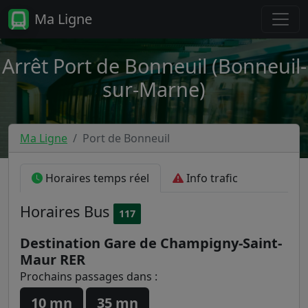
Ma Ligne
Arrêt Port de Bonneuil (Bonneuil-
sur-Marne)
Ma Ligne
Port de Bonneuil
Horaires temps réel
Info trafic
Horaires
Bus
117
Destination Gare de Champigny-Saint-
Maur RER
Prochains passages dans :
10 mn
35 mn