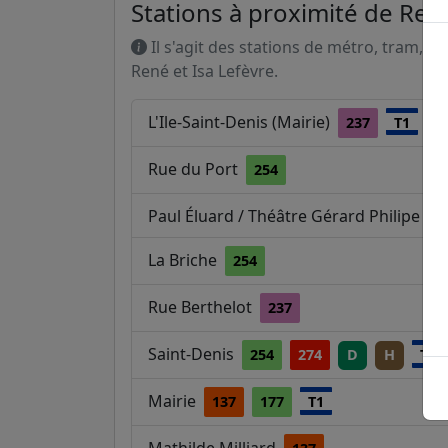
Stations à proximité de René
Il s'agit des stations de métro, tram, R
René et Isa Lefèvre.
L'Ile-Saint-Denis (Mairie)
237
T1
Rue du Port
254
Paul Éluard / Théâtre Gérard Philipe
T
La Briche
254
Rue Berthelot
237
Saint-Denis
254
274
D
H
T1
Mairie
137
177
T1