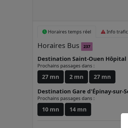
Horaires temps réel
Info trafic
Horaires
Bus
237
Destination Saint-Ouen Hôpital
Prochains passages dans :
27 mn
2 mn
27 mn
Destination Gare d'Épinay-sur-S
Prochains passages dans :
10 mn
14 mn