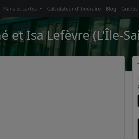
Plans et cartes
Calculateur d'itinéraire
Blog
Guides
é et Isa Lefèvre (L'Île-Sa