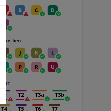
A
B
C
D
E
Transilien
H
J
K
L
N
P
R
U
Tram
T1
T2
T3a
T3b
T4
T5
T6
T7