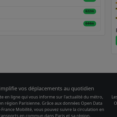
622m
644m
implifie vos déplacements au quotidien
te en ligne qui vous informe sur l'actualité du métro,
Le
 en région Parisienne. Grâce aux données Open Data
O
-France Mobilité, vous pouvez suivre la circulation en
transports en commun dans Paris et sa région.