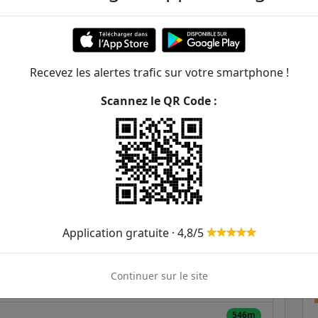
 et Isa Lefèvre
ER et transilien situées à moins de 1km de la gare
Recevez les alertes trafic sur votre smartphone !
300m
Scannez le QR Code :
321m
408m
8
439m
452m
Application gratuite · 4,8/5
474m
T8
Continuer sur le site
518m
546m