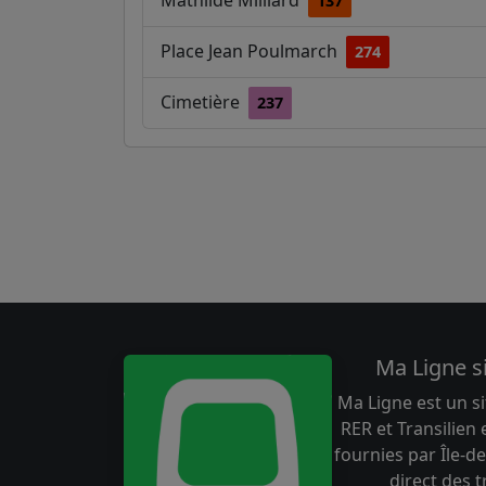
Mathilde Milliard
137
Place Jean Poulmarch
274
Cimetière
237
Ma Ligne s
Ma Ligne est un si
RER et Transilien
fournies par Île-de
direct des 