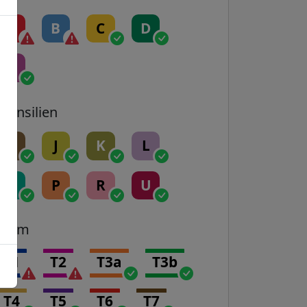
A
B
C
D
E
Transilien
H
J
K
L
N
P
R
U
Tram
T1
T2
T3a
T3b
T4
T5
T6
T7