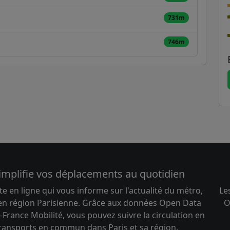
731m
746m
implifie vos déplacements au quotidien
te en ligne qui vous informe sur l'actualité du métro,
Le
 en région Parisienne. Grâce aux données Open Data
O
-France Mobilité, vous pouvez suivre la circulation en
transports en commun dans Paris et sa région.