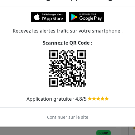
 Berthelot
ER et transilien situées à moins de 1km de la gare
Recevez les alertes trafic sur votre smartphone !
198m
Scannez le QR Code :
235m
452m
525m
567m
Application gratuite · 4,8/5
625m
8
Continuer sur le site
634m
639m