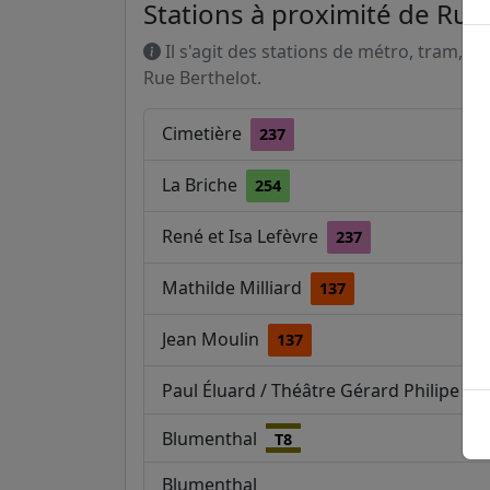
Stations à proximité de Rue
Il s'agit des stations de métro, tram, R
Rue Berthelot.
Cimetière
237
La Briche
254
René et Isa Lefèvre
237
Mathilde Milliard
137
Jean Moulin
137
Paul Éluard / Théâtre Gérard Philipe
T
Blumenthal
T8
Blumenthal