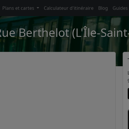
Plans et cartes
Calculateur d'itinéraire
Blog
Guides
Rue Berthelot (L'Île-Saint