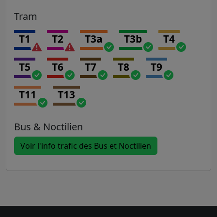
Tram
T1
T2
T3a
T3b
T4
T5
T6
T7
T8
T9
T11
T13
Bus & Noctilien
Voir l'info trafic des Bus et Noctilien