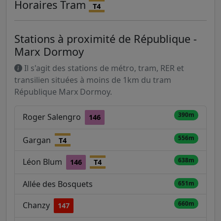
Horaires
Tram
T4
Stations à proximité de République -
Marx Dormoy
Il s'agit des stations de métro, tram, RER et
transilien situées à moins de 1km du tram
République Marx Dormoy.
390m
Roger Salengro
146
556m
Gargan
T4
638m
Léon Blum
146
T4
Allée des Bosquets
651m
660m
Chanzy
147