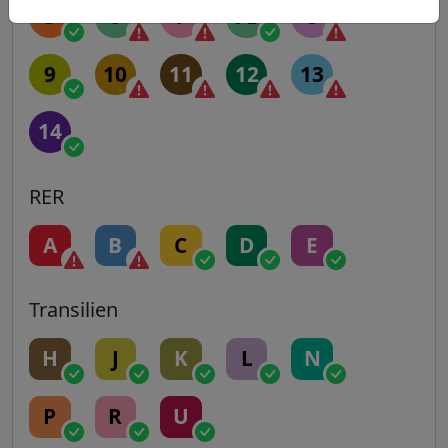
5
6
7
7B
8
9
10
11
12
13
14
RER
A
B
C
D
E
Transilien
H
J
K
L
N
P
R
U