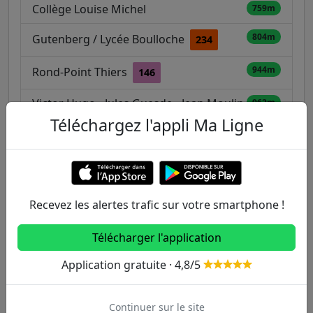
Collège Louise Michel
759m
804m
Gutenberg / Lycée Boulloche
234
944m
Rond-Point Thiers
146
Victor Hugo - Jules Guesde - Jean Moulin
962m
Téléchargez l'appli Ma Ligne
147
234
988m
Les Pavillons-sous-Bois
146
T4
Recevez les alertes trafic sur votre smartphone !
Autres lignes
Télécharger l'application
Metro
Application gratuite · 4,8/5
1
2
3
3B
4
Continuer sur le site