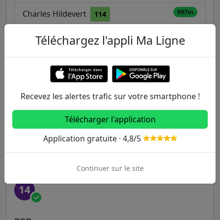
997m
Charles Hildevert
114
Téléchargez l'appli Ma Ligne
Autres lignes
Metro
Recevez les alertes trafic sur votre smartphone !
1
2
3
3B
4
Télécharger l'application
5
6
7
7B
8
Application gratuite · 4,8/5
9
10
11
12
13
Continuer sur le site
14