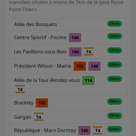
transilien situées à moins de 1km de la gare Rond-
Point Thiers.
Allée des Bosquets
293m
326m
Centre Sportif - Piscine
146
551m
Les Pavillons-sous-Bois
146
T4
800m
Président Wilson - Mairie
105
146
845m
Allée de la Tour-Rendez-vous
114
T4
886m
Brackley
105
887m
Gargan
T4
944m
République - Marx Dormoy
146
T4