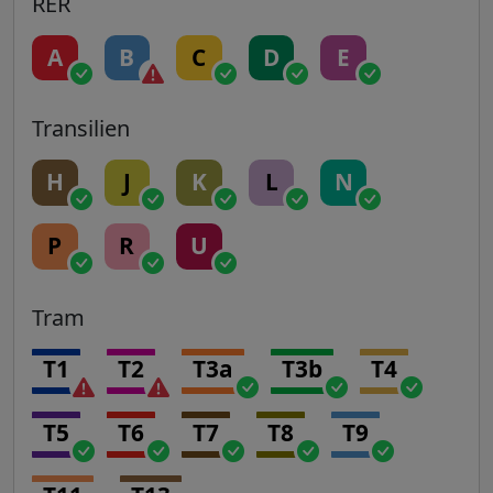
RER
A
B
C
D
E
Transilien
H
J
K
L
N
P
R
U
Tram
T1
T2
T3a
T3b
T4
T5
T6
T7
T8
T9