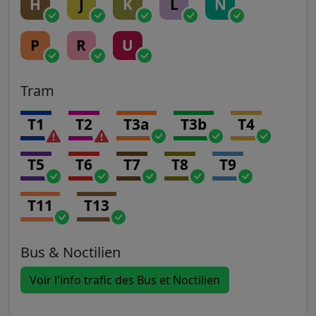
H
J
K
L
N
P
R
U
Tram
T1
T2
T3a
T3b
T4
T5
T6
T7
T8
T9
T11
T13
Bus & Noctilien
Voir l'info trafic des Bus et Noctilien