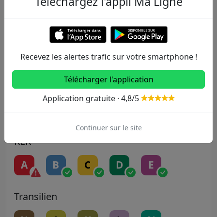
Téléchargez l'appli Ma Ligne
Metro
1
2
3
3B
4
5
6
7
7B
8
Recevez les alertes trafic sur votre smartphone !
Télécharger l'application
9
10
11
12
13
Application gratuite · 4,8/5
14
Continuer sur le site
RER
A
B
C
D
E
Transilien