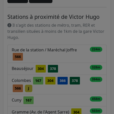
Stations à proximité de Victor Hugo
Il s'agit des stations de métro, tram, RER et
transilien situées à moins de 1km de la gare Victor
Hugo.
Rue de la station / Maréchal Joffre
224m
566
328m
Beauséjour
304
378
394m
Colombes
167
304
366
378
566
J
458m
Cuny
167
503m
Gramme (Av. de l'Agent Sarre)
304