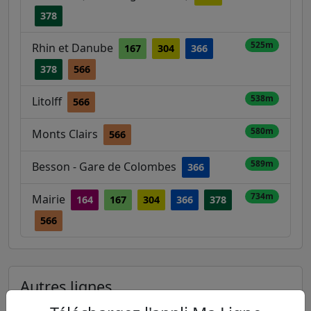
378
525m
Rhin et Danube
167
304
366
378
566
538m
Litolff
566
580m
Monts Clairs
566
589m
Besson - Gare de Colombes
366
734m
Mairie
164
167
304
366
378
566
Autres lignes