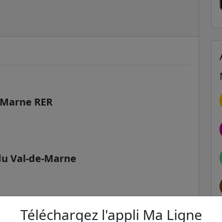
r-Marne RER
 du Val-de-Marne
Téléchargez l'appli Ma Ligne