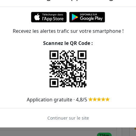
 Industrielle
ER et transilien situées à moins de 1km de la gare
Recevez les alertes trafic sur votre smartphone !
111m
B
208S
Scannez le QR Code :
383m
502m
S
595m
626m
Application gratuite · 4,8/5
664m
Continuer sur le site
666m
726m