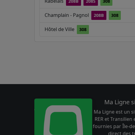
Rabelais
208B
208S
308
Champlain - Pagnol
208B
308
Hôtel de Ville
308
Ma Ligne s
Ma Ligne est un si
RER et Transilien
fournies par Île-de
direct des 