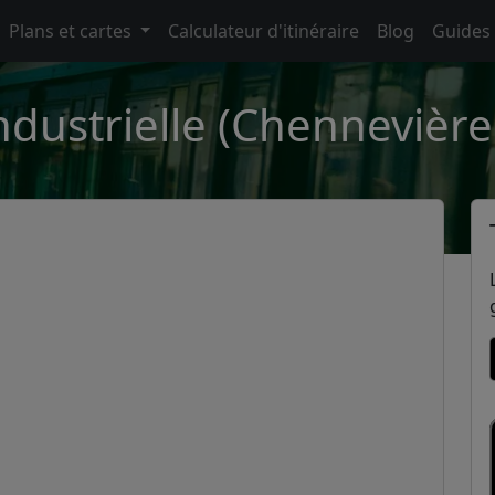
Plans et cartes
Calculateur d'itinéraire
Blog
Guides
ndustrielle (Chennevièr