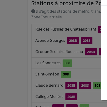
Stations à proximité de Zone
Il s'agit des stations de métro, tram, R
Zone Industrielle.
Rue des Fusillés de Châteaubriant
208
Avenue Georges
208B
208S
Groupe Scolaire Rousseau
208B
208
Les Sonnettes
308
Saint-Siméon
308
Claude Bernard
208B
208S
308
Collège Molière
208B