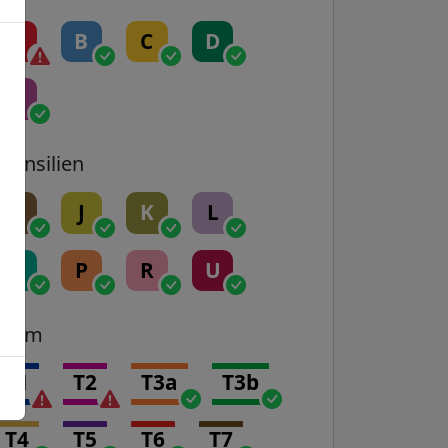
A
B
C
D
E
Transilien
H
J
K
L
N
P
R
U
Tram
T1
T2
T3a
T3b
T4
T5
T6
T7