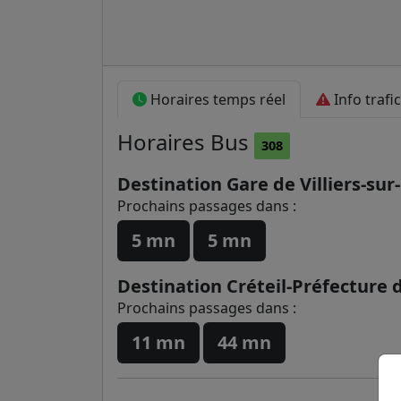
Horaires temps réel
Info trafic
Horaires
Bus
308
Destination Gare de Villiers-su
Prochains passages dans :
5 mn
5 mn
Destination Créteil-Préfecture
Prochains passages dans :
11 mn
44 mn