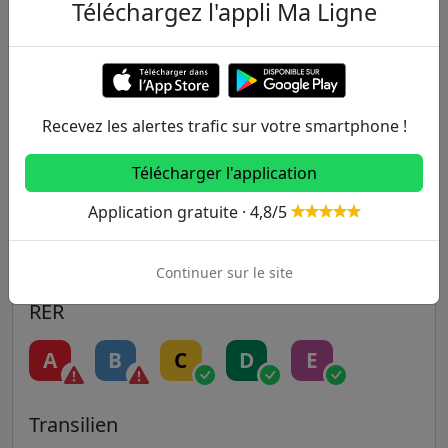
Téléchargez l'appli Ma Ligne
Metro
1
2
3
3B
4
Recevez les alertes trafic sur votre smartphone !
5
6
7
7B
8
Télécharger l'application
9
10
11
12
13
Application gratuite · 4,8/5
14
Continuer sur le site
RER
A
B
C
D
E
Transilien