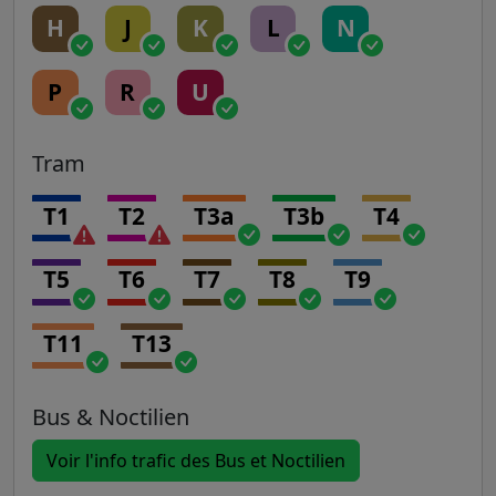
H
J
K
L
N
P
R
U
Tram
T1
T2
T3a
T3b
T4
T5
T6
T7
T8
T9
T11
T13
Bus & Noctilien
Voir l'info trafic des Bus et Noctilien