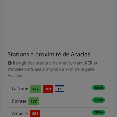
Stations à proximité de Acacias
Il s'agit des stations de métro, tram, RER et
transilien situées à moins de 1km de la gare
Acacias.
183m
La Noue
177
261
T1
229m
Pointet
177
280m
Ampère
261