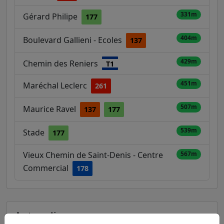
331m
Gérard Philipe
177
404m
Boulevard Gallieni - Ecoles
137
429m
Chemin des Reniers
T1
451m
Maréchal Leclerc
261
507m
Maurice Ravel
137
177
539m
Stade
177
Vieux Chemin de Saint-Denis - Centre
567m
Commercial
178
Autres lignes