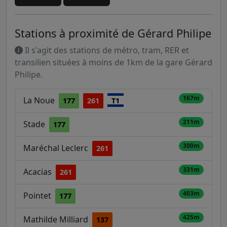
Stations à proximité de Gérard Philipe
Il s'agit des stations de métro, tram, RER et
transilien situées à moins de 1km de la gare Gérard
Philipe.
167m
La Noue
177
261
T1
211m
Stade
177
300m
Maréchal Leclerc
261
331m
Acacias
261
403m
Pointet
177
425m
Mathilde Milliard
137