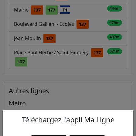
444m
Mairie
137
177
T1
479m
Boulevard Gallieni - Ecoles
137
497m
Jean Moulin
137
521m
Place Paul Herbe / Saint-Exupéry
137
177
Autres lignes
Metro
1
2
3
3B
4
Téléchargez l'appli Ma Ligne
5
6
7
7B
8