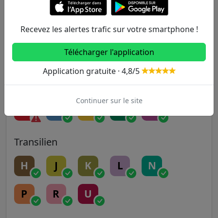
9
10
11
12
13
Recevez les alertes trafic sur votre smartphone !
Télécharger l'application
14
Application gratuite · 4,8/5
RER
Continuer sur le site
A
B
C
D
E
Transilien
H
J
K
L
N
P
R
U