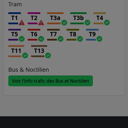
Tram
T1
T2
T3a
T3b
T4
T5
T6
T7
T8
T9
T11
T13
Bus & Noctilien
Voir l'info trafic des Bus et Noctilien