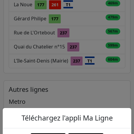
469m
La Noue
177
261
T1
479m
Gérard Philipe
177
567m
Rue de L'Ortebout
237
599m
Quai du Chatelier n°15
237
604m
L'Ile-Saint-Denis (Mairie)
237
T1
Autres lignes
Metro
1
2
3
3B
4
Téléchargez l'appli Ma Ligne
5
6
7
7B
8