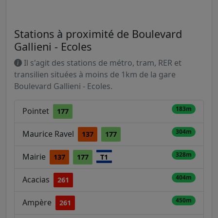
Stations à proximité de Boulevard
Gallieni - Ecoles
Il s'agit des stations de métro, tram, RER et
transilien situées à moins de 1km de la gare
Boulevard Gallieni - Ecoles.
183m
Pointet
177
304m
Maurice Ravel
137
177
328m
Mairie
137
177
T1
404m
Acacias
261
450m
Ampère
261