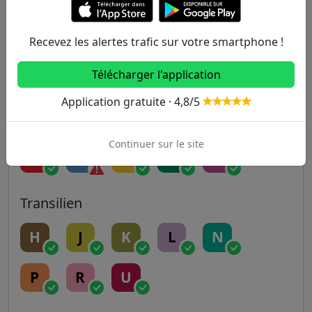
9
10
11
12
13
Recevez les alertes trafic sur votre smartphone !
Télécharger l'application
14
Application gratuite · 4,8/5
RER
Continuer sur le site
A
B
C
D
E
Transilien
H
J
K
L
N
P
R
U