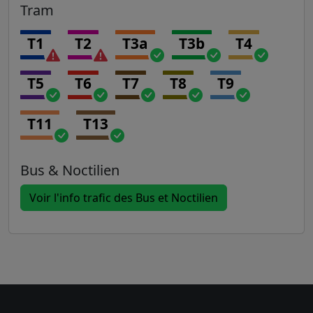
Tram
T1
T2
T3a
T3b
T4
T5
T6
T7
T8
T9
T11
T13
Bus & Noctilien
Voir l'info trafic des Bus et Noctilien