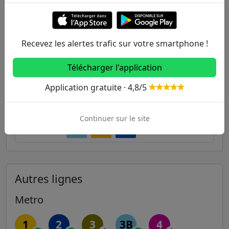
503m
Cimetière
485
487
488
524m
Place de l'Eglise
485
487
488
Recevez les alertes trafic sur votre smartphone !
669m
Saint-Charles
485
487
488
Télécharger l'application
776m
Président Denis
485
Application gratuite · 4,8/5
803m
Aristide Briand
285
487
Continuer sur le site
806m
Coubertin
399
487
488
Autres lignes
Metro
1
2
3
3B
4