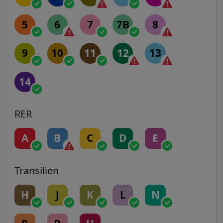
5
6
7
7B
8
9
10
11
12
13
14
RER
A
B
C
D
E
Transilien
H
J
K
L
N