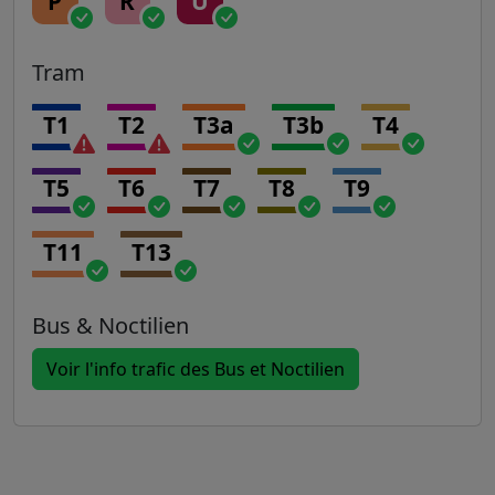
P
R
U
Tram
T1
T2
T3a
T3b
T4
T5
T6
T7
T8
T9
T11
T13
Bus & Noctilien
Voir l'info trafic des Bus et Noctilien