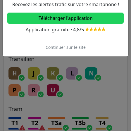
Recevez les alertes trafic sur votre smartphone !
14
Télécharger l'application
RER
Application gratuite · 4,8/5
A
B
C
D
E
Continuer sur le site
Transilien
H
J
K
L
N
P
R
U
Tram
T1
T2
T3a
T3b
T4