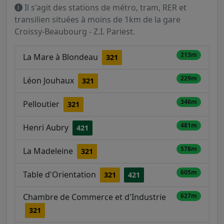
Il s'agit des stations de métro, tram, RER et
transilien situées à moins de 1km de la gare
Croissy-Beaubourg - Z.I. Pariest.
213m
La Mare à Blondeau
321
229m
Léon Jouhaux
321
346m
Pelloutier
321
481m
Henri Aubry
421
578m
La Madeleine
321
605m
Table d'Orientation
321
421
Chambre de Commerce et d'Industrie
627m
321