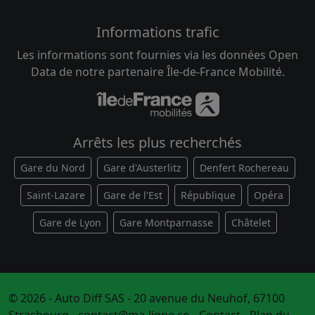
Informations trafic
Les informations sont fournies via les données Open
Data de notre partenaire Île-de-France Mobilité.
Arrêts les plus recherchés
Gare du Nord
Gare d'Austerlitz
Denfert Rochereau
Saint-Lazare
Gare de l'Est
République
Opéra
Gare de Lyon
Gare Montparnasse
Châtelet
© 2026 - Auto Diff SAS - 20 avenue du Neuhof, 67100
Strasbourg -
contact@ma-ligne.co
-
Contact
-
Plan du