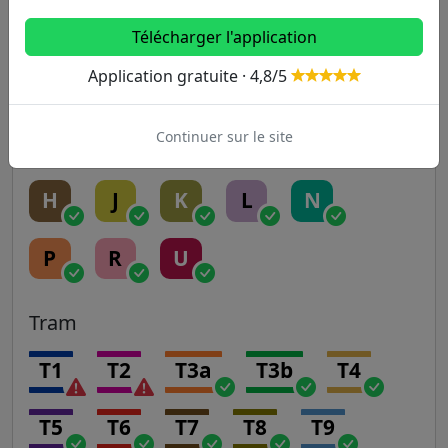
RER
Télécharger l'application
Application gratuite · 4,8/5
A
B
C
D
E
Continuer sur le site
Transilien
H
J
K
L
N
P
R
U
Tram
T1
T2
T3a
T3b
T4
T5
T6
T7
T8
T9