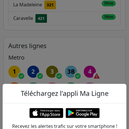
791m
La Madeleine
321
795m
Caravelle
421
Autres lignes
Metro
1
2
3
3B
4
5
6
7
7B
8
Téléchargez l'appli Ma Ligne
9
10
11
12
13
14
Recevez les alertes trafic sur votre smartphone !