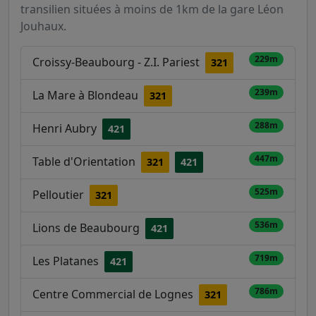
transilien situées à moins de 1km de la gare Léon
Jouhaux.
229m
Croissy-Beaubourg - Z.I. Pariest
321
239m
La Mare à Blondeau
321
288m
Henri Aubry
421
447m
Table d'Orientation
321
421
525m
Pelloutier
321
536m
Lions de Beaubourg
421
719m
Les Platanes
421
786m
Centre Commercial de Lognes
321