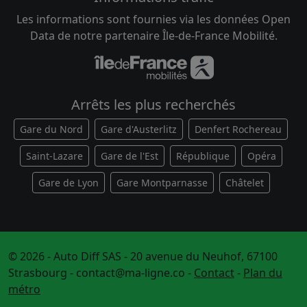
Les informations sont fournies via les données Open
Data de notre partenaire Île-de-France Mobilité.
Arrêts les plus recherchés
Gare du Nord
Gare d'Austerlitz
Denfert Rochereau
Saint-Lazare
Gare de l'Est
République
Opéra
Gare de Lyon
Gare Montparnasse
Châtelet
© 2026 - Auto Diff SAS - 20 avenue du Neuhof, 67100
Strasbourg -
contact@ma-ligne.co
-
Contact
-
Plan du
métro