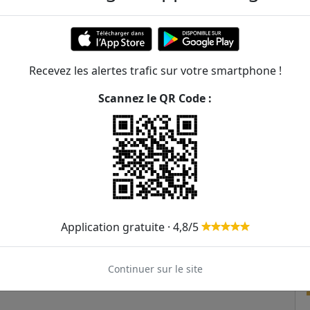
481m
525m
Recevez les alertes trafic sur votre smartphone !
573m
Scannez le QR Code :
705m
808m
827m
938m
Application gratuite · 4,8/5
Continuer sur le site