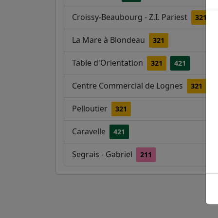
Croissy-Beaubourg - Z.I. Pariest
321
La Mare à Blondeau
321
Table d'Orientation
321
421
Centre Commercial de Lognes
321
Pelloutier
321
Caravelle
421
Segrais - Gabriel
211