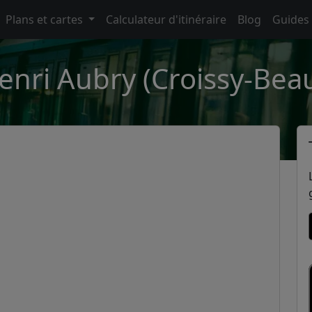
Plans et cartes
Calculateur d'itinéraire
Blog
Guides
enri Aubry (Croissy-Be