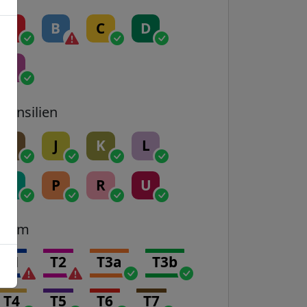
A
B
C
D
E
Transilien
H
J
K
L
N
P
R
U
Tram
T1
T2
T3a
T3b
T4
T5
T6
T7