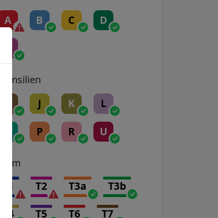
A
B
C
D
E
Transilien
H
J
K
L
N
P
R
U
Tram
T1
T2
T3a
T3b
T4
T5
T6
T7