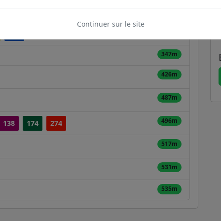
234m
3
Continuer sur le site
333m
173
347m
426m
487m
496m
138
174
274
517m
531m
535m