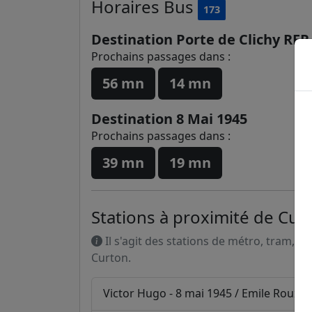
Horaires
Bus
173
Destination Porte de Clichy RER
Prochains passages dans :
56 mn
14 mn
Destination 8 Mai 1945
Prochains passages dans :
39 mn
19 mn
Stations à proximité de Cur
Il s'agit des stations de métro, tram, R
Curton.
Victor Hugo - 8 mai 1945 / Emile Roux