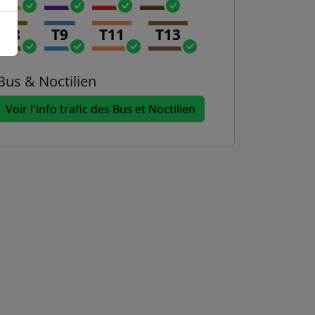
T8
T9
T11
T13
Bus & Noctilien
Voir l'info trafic des Bus et Noctilien