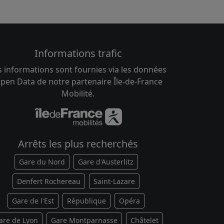
Informations trafic
s informations sont fournies via les données
pen Data de notre partenaire Île-de-France
Mobilité.
Arrêts les plus recherchés
Gare du Nord
Gare d'Austerlitz
Denfert Rochereau
Saint-Lazare
Gare de l'Est
République
Opéra
are de Lyon
Gare Montparnasse
Châtelet