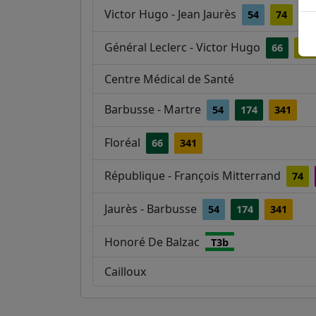
Victor Hugo - Jean Jaurès
54
74
17
Général Leclerc - Victor Hugo
66
74
Centre Médical de Santé
Barbusse - Martre
54
174
341
Floréal
66
341
République - François Mitterrand
74
Jaurès - Barbusse
54
174
341
Honoré De Balzac
T3b
Cailloux