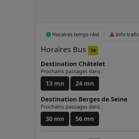
Horaires temps réel
Info trafic
Horaires
Bus
74
Destination Châtelet
Prochains passages dans :
13 mn
24 mn
Destination Berges de Seine
Prochains passages dans :
30 mn
56 mn