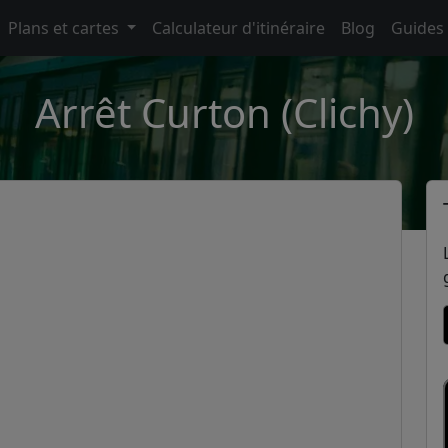
Plans et cartes
Calculateur d'itinéraire
Blog
Guides
Arrêt Curton (Clichy)