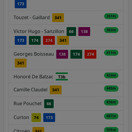
173
261m
Touzet - Gaillard
341
363m
Victor Hugo - Sanzillon
66
138
173
174
274
341
411m
Georges Boisseau
138
174
274
341
423m
Honoré De Balzac
T3b
445m
Camille Claudel
341
456m
Rue Pouchet
66
487m
Curton
74
173
505m
Citroën
341