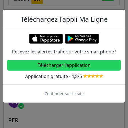
Téléchargez l'appli Ma Ligne
Autres lignes
Metro
1
2
3
3B
4
Recevez les alertes trafic sur votre smartphone !
Télécharger l'application
5
6
7
7B
8
Application gratuite · 4,8/5
9
10
11
12
13
Continuer sur le site
14
RER