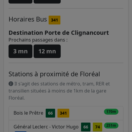
Horaires
Bus
341
Destination Porte de Clignancourt
Prochains passages dans :
3 mn
12 mn
Stations à proximité de Floréal
Il s'agit des stations de métro, tram, RER et
transilien situées à moins de 1km de la gare
Floréal.
170m
Bois le Prêtre
66
341
251m
Général Leclerc - Victor Hugo
66
74