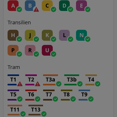
A
B
C
D
E
Transilien
H
J
K
L
N
P
R
U
Tram
T1
T2
T3a
T3b
T4
T5
T6
T7
T8
T9
T11
T13