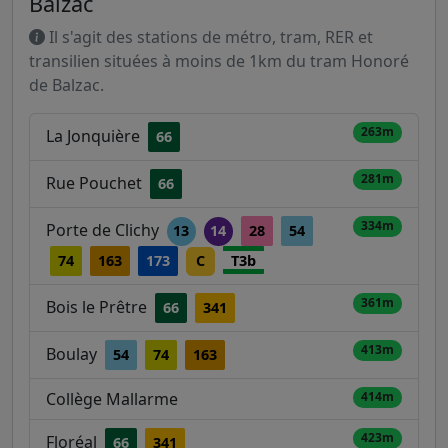
Balzac
Il s'agit des stations de métro, tram, RER et
transilien situées à moins de 1km du tram Honoré
de Balzac.
263m
La Jonquière
66
281m
Rue Pouchet
66
334m
Porte de Clichy
13
14
28
54
74
163
173
C
T3b
361m
Bois le Prêtre
66
341
413m
Boulay
54
74
163
Collège Mallarme
414m
423m
Floréal
66
341