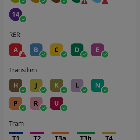
14
RER
A
B
C
D
E
Transilien
H
J
K
L
N
P
R
U
Tram
T1
T2
T3a
T3b
T4