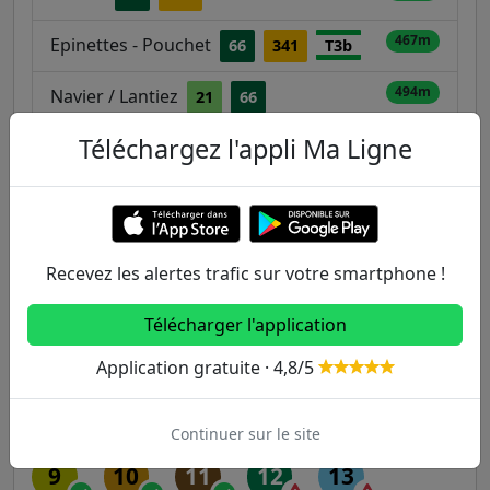
467m
Epinettes - Pouchet
66
341
T3b
494m
Navier / Lantiez
21
66
Téléchargez l'appli Ma Ligne
531m
Curton
74
173
Autres lignes
Recevez les alertes trafic sur votre smartphone !
Metro
Télécharger l'application
1
2
3
3B
4
Application gratuite · 4,8/5
5
6
7
7B
8
Continuer sur le site
9
10
11
12
13