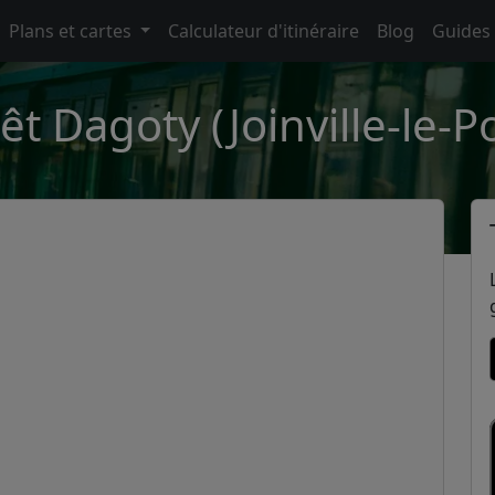
Plans et cartes
Calculateur d'itinéraire
Blog
Guides
êt Dagoty (Joinville-le-P