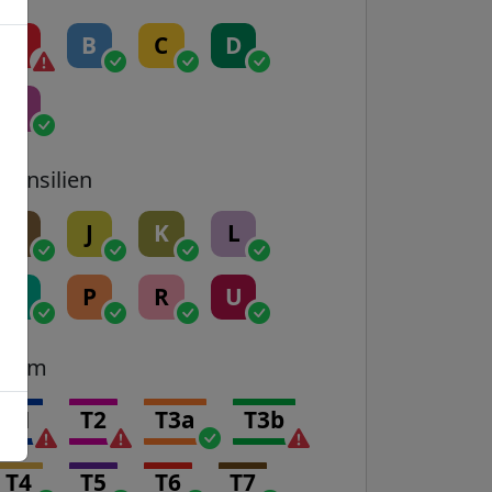
A
B
C
D
E
Transilien
H
J
K
L
N
P
R
U
Tram
T1
T2
T3a
T3b
T4
T5
T6
T7