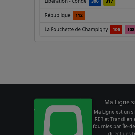
Libération - Condé
306
317
République
112
La Fouchette de Champigny
106
108
Ma Ligne s
Ma Ligne est un si
RER et Transilien
fournies par Île-de
direct des 