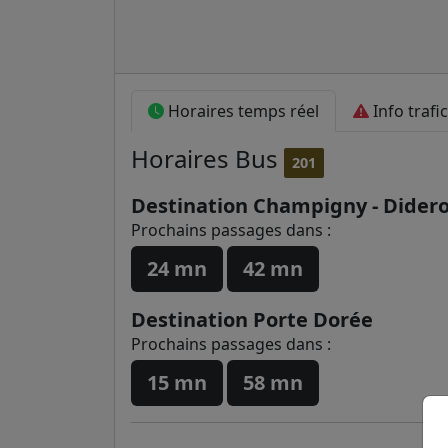
Horaires temps réel
Info trafic
Horaires
Bus
201
Destination Champigny - Diderot
Prochains passages dans :
24 mn
42 mn
Destination Porte Dorée
Prochains passages dans :
15 mn
58 mn