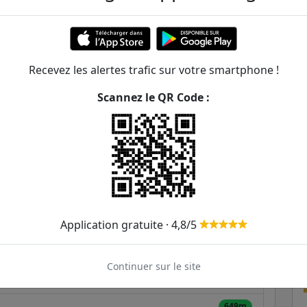
oty
ER et transilien situées à moins de 1km de la gare
Recevez les alertes trafic sur votre smartphone !
387m
Scannez le QR Code :
404m
422m
439m
517m
Application gratuite · 4,8/5
546m
Continuer sur le site
592m
649m