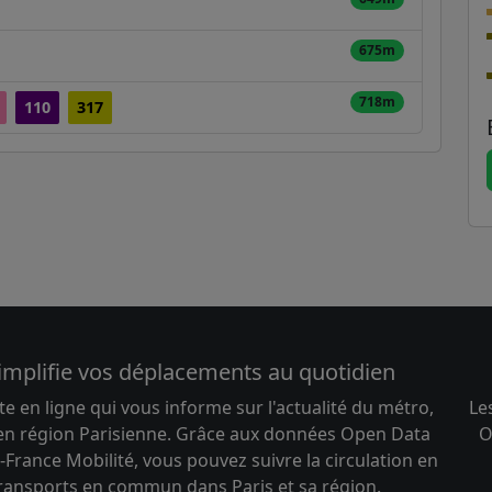
675m
718m
110
317
implifie vos déplacements au quotidien
te en ligne qui vous informe sur l'actualité du métro,
Le
 en région Parisienne. Grâce aux données Open Data
O
-France Mobilité, vous pouvez suivre la circulation en
transports en commun dans Paris et sa région.