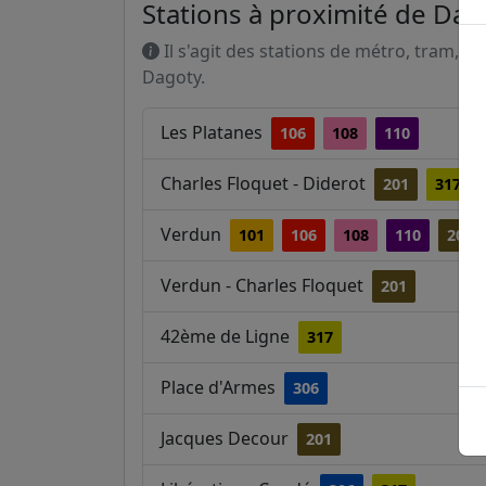
Stations à proximité de Dag
Il s'agit des stations de métro, tram, R
Dagoty.
Les Platanes
106
108
110
Charles Floquet - Diderot
201
317
Verdun
101
106
108
110
201
Verdun - Charles Floquet
201
42ème de Ligne
317
Place d'Armes
306
Jacques Decour
201