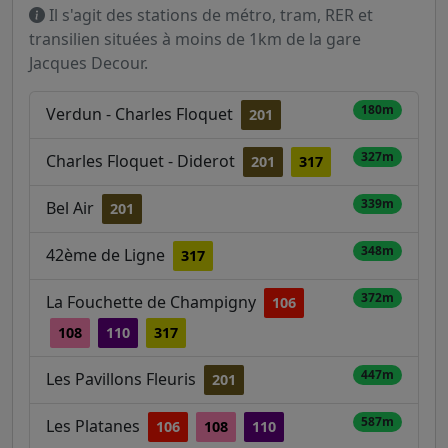
Il s'agit des stations de métro, tram, RER et
transilien situées à moins de 1km de la gare
Jacques Decour.
180m
Verdun - Charles Floquet
201
327m
Charles Floquet - Diderot
201
317
339m
Bel Air
201
348m
42ème de Ligne
317
372m
La Fouchette de Champigny
106
108
110
317
447m
Les Pavillons Fleuris
201
587m
Les Platanes
106
108
110