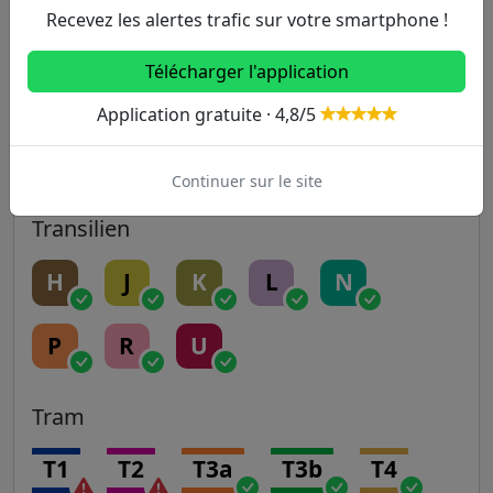
Recevez les alertes trafic sur votre smartphone !
14
Télécharger l'application
RER
Application gratuite · 4,8/5
A
B
C
D
E
Continuer sur le site
Transilien
H
J
K
L
N
P
R
U
Tram
T1
T2
T3a
T3b
T4