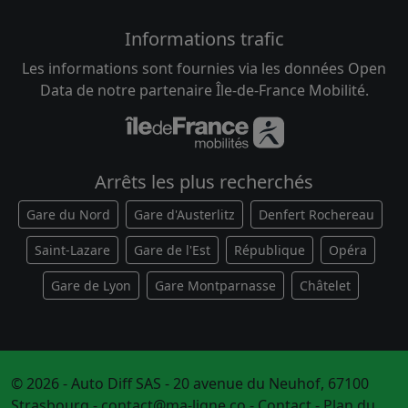
Informations trafic
Les informations sont fournies via les données Open
Data de notre partenaire Île-de-France Mobilité.
Arrêts les plus recherchés
Gare du Nord
Gare d'Austerlitz
Denfert Rochereau
Saint-Lazare
Gare de l'Est
République
Opéra
Gare de Lyon
Gare Montparnasse
Châtelet
© 2026 - Auto Diff SAS - 20 avenue du Neuhof, 67100
Strasbourg -
contact@ma-ligne.co
-
Contact
-
Plan du