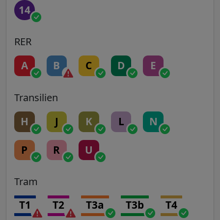
14
RER
A
B
C
D
E
Transilien
H
J
K
L
N
P
R
U
Tram
T1
T2
T3a
T3b
T4