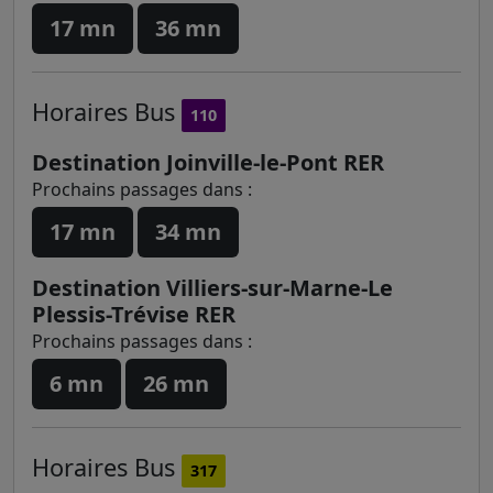
17 mn
36 mn
Horaires
Bus
110
Destination Joinville-le-Pont RER
Prochains passages dans :
17 mn
34 mn
Destination Villiers-sur-Marne-Le
Plessis-Trévise RER
Prochains passages dans :
6 mn
26 mn
Horaires
Bus
317