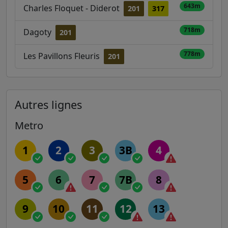
643m
Charles Floquet - Diderot
201
317
718m
Dagoty
201
778m
Les Pavillons Fleuris
201
Autres lignes
Metro
1
2
3
3B
4
5
6
7
7B
8
9
10
11
12
13