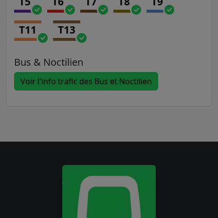
T5
T6
T7
T8
T9
T11
T13
Bus & Noctilien
Voir l'info trafic des Bus et Noctilien