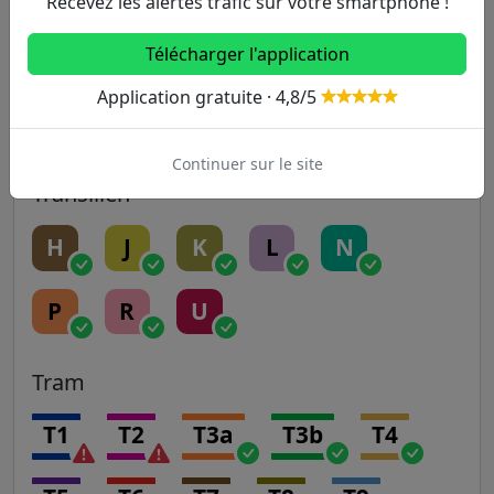
Recevez les alertes trafic sur votre smartphone !
Télécharger l'application
RER
Application gratuite · 4,8/5
A
B
C
D
E
Continuer sur le site
Transilien
H
J
K
L
N
P
R
U
Tram
T1
T2
T3a
T3b
T4