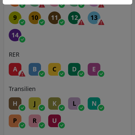
5
6
7
7B
8
9
10
11
12
13
14
RER
A
B
C
D
E
Transilien
H
J
K
L
N
P
R
U