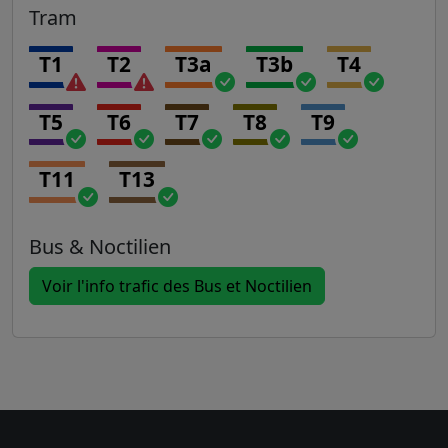
Tram
T1
T2
T3a
T3b
T4
T5
T6
T7
T8
T9
T11
T13
Bus & Noctilien
Voir l'info trafic des Bus et Noctilien