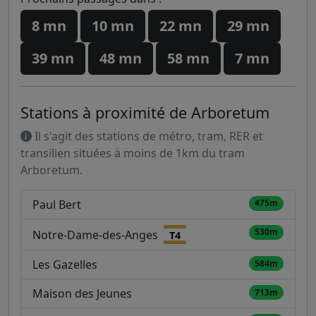
8 mn
10 mn
22 mn
29 mn
39 mn
48 mn
58 mn
7 mn
Stations à proximité de Arboretum
Il s'agit des stations de métro, tram, RER et
transilien situées à moins de 1km du tram
Arboretum.
Paul Bert
475m
530m
Notre-Dame-des-Anges
T4
Les Gazelles
584m
Maison des Jeunes
713m