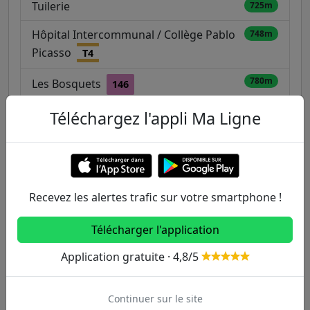
Tuilerie
725m
Hôpital Intercommunal / Collège Pablo
748m
Picasso
T4
780m
Les Bosquets
146
Hôpital Intercommunal
882m
Téléchargez l'appli Ma Ligne
887m
Clichy - Montfermeil
T4
Recevez les alertes trafic sur votre smartphone !
Autres lignes
Télécharger l'application
Metro
Application gratuite · 4,8/5
1
2
3
3B
4
Continuer sur le site