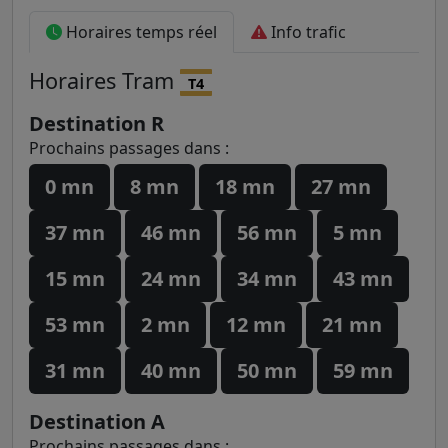
Horaires temps réel
Info trafic
Horaires
Tram
T4
Destination R
Prochains passages dans :
0 mn
8 mn
18 mn
27 mn
37 mn
46 mn
56 mn
5 mn
15 mn
24 mn
34 mn
43 mn
53 mn
2 mn
12 mn
21 mn
31 mn
40 mn
50 mn
59 mn
Destination A
Prochains passages dans :