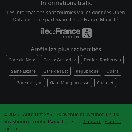
Informations trafic
Les informations sont fournies via les données Open
Data de notre partenaire Île-de-France Mobilité.
Arrêts les plus recherchés
Gare du Nord
Gare d'Austerlitz
Denfert Rochereau
Saint-Lazare
Gare de l'Est
République
Opéra
Gare de Lyon
Gare Montparnasse
Châtelet
© 2026 - Auto Diff SAS - 20 avenue du Neuhof, 67100
Strasbourg -
contact@ma-ligne.co
-
Contact
-
Plan du
métro