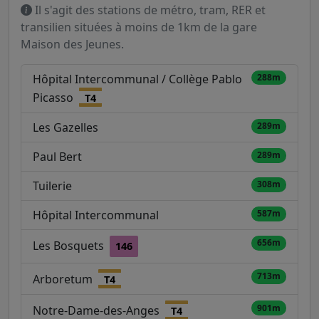
Il s'agit des stations de métro, tram, RER et
transilien situées à moins de 1km de la gare
Maison des Jeunes.
Hôpital Intercommunal / Collège Pablo
288m
Picasso
T4
Les Gazelles
289m
Paul Bert
289m
Tuilerie
308m
Hôpital Intercommunal
587m
656m
Les Bosquets
146
713m
Arboretum
T4
901m
Notre-Dame-des-Anges
T4