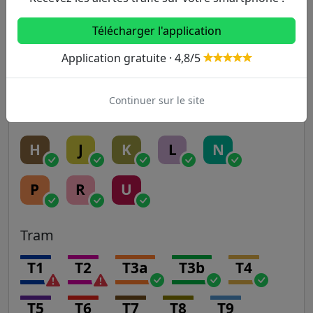
Télécharger l'application
RER
Application gratuite · 4,8/5
A
B
C
D
E
Continuer sur le site
Transilien
H
J
K
L
N
P
R
U
Tram
T1
T2
T3a
T3b
T4
T5
T6
T7
T8
T9