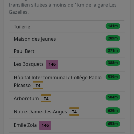
transilien situées à moins de 1km de la gare Les
Gazelles.
Tuilerie
141m
Maison des Jeunes
289m
Paul Bert
371m
388m
Les Bosquets
146
Hôpital Intercommunal / Collège Pablo
539m
Picasso
T4
584m
Arboretum
T4
629m
Notre-Dame-des-Anges
T4
653m
Emile Zola
146