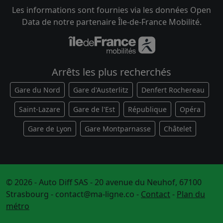
Les informations sont fournies via les données Open
Data de notre partenaire Île-de-France Mobilité.
Arrêts les plus recherchés
Gare du Nord
Gare d'Austerlitz
Denfert Rochereau
Saint-Lazare
Gare de l'Est
République
Opéra
Gare de Lyon
Gare Montparnasse
Châtelet
© 2026 - Auto Diff SAS - 20 avenue du Neuhof, 67100
Strasbourg -
contact@ma-ligne.co
-
Contact
-
Plan du
métro