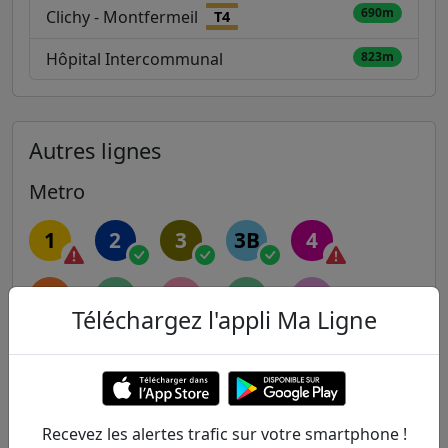
690m
Clichy - Montfermeil
T4
Hôpital Intercommunal
823m
Autres lignes
Metro
1
2
3
3B
4
5
6
7
7B
8
Téléchargez l'appli Ma Ligne
9
10
11
12
13
14
Recevez les alertes trafic sur votre smartphone !