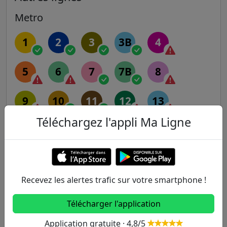
Metro
1
2
3
3B
4
5
6
7
7B
8
9
10
11
12
13
Téléchargez l'appli Ma Ligne
14
RER
Recevez les alertes trafic sur votre smartphone !
A
B
C
D
E
Télécharger l'application
Transilien
Application gratuite · 4,8/5