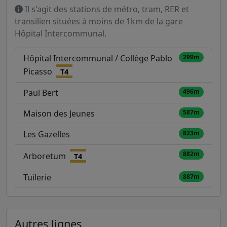
Il s'agit des stations de métro, tram, RER et
transilien situées à moins de 1km de la gare
Hôpital Intercommunal.
Hôpital Intercommunal / Collège Pablo
299m
Picasso
T4
Paul Bert
496m
Maison des Jeunes
587m
Les Gazelles
823m
882m
Arboretum
T4
Tuilerie
887m
Autres lignes