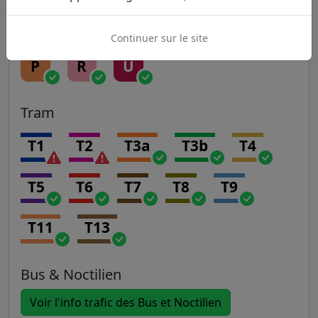
H
J
K
L
N
Continuer sur le site
P
R
U
Tram
T1
T2
T3a
T3b
T4
T5
T6
T7
T8
T9
T11
T13
Bus & Noctilien
Voir l'info trafic des Bus et Noctilien