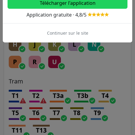
Télécharger l'application
A
B
C
D
E
Application gratuite · 4,8/5
Transilien
Continuer sur le site
H
J
K
L
N
P
R
U
Tram
T1
T2
T3a
T3b
T4
T5
T6
T7
T8
T9
T11
T13