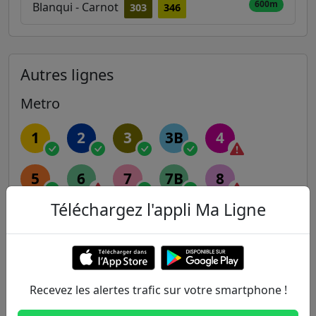
600m
Blanqui - Carnot
303
346
Autres lignes
Metro
1
2
3
3B
4
5
6
7
7B
8
Téléchargez l'appli Ma Ligne
9
10
11
12
13
14
Recevez les alertes trafic sur votre smartphone !
RER