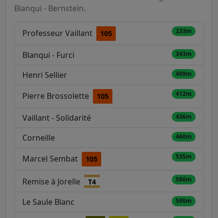
Blanqui - Bernstein.
233m
Professeur Vaillant
105
Blanqui - Furci
343m
Henri Sellier
409m
412m
Pierre Brossolette
105
Vaillant - Solidarité
436m
Corneille
460m
535m
Marcel Sembat
105
586m
Remise à Jorelle
T4
Le Saule Blanc
590m