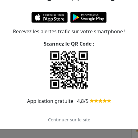
472m
523m
147
Recevez les alertes trafic sur votre smartphone !
590m
Scannez le QR Code :
591m
47
628m
655m
105
Application gratuite · 4,8/5
Continuer sur le site