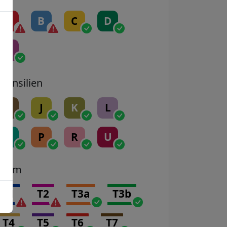
A
B
C
D
E
Transilien
H
J
K
L
N
P
R
U
Tram
T1
T2
T3a
T3b
T4
T5
T6
T7