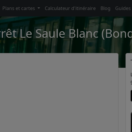
Plans et cartes
Calculateur d'itinéraire
Blog
Guides
rêt Le Saule Blanc (Bon