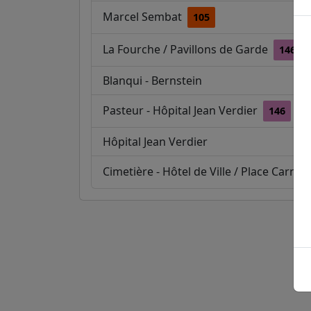
Marcel Sembat
105
La Fourche / Pavillons de Garde
146
Blanqui - Bernstein
Pasteur - Hôpital Jean Verdier
146
1
Hôpital Jean Verdier
Cimetière - Hôtel de Ville / Place Carnot