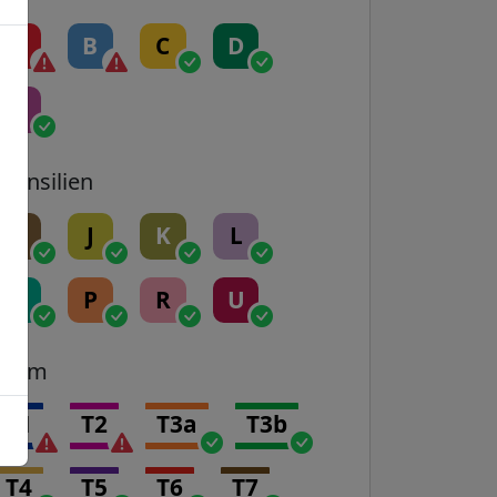
A
B
C
D
E
Transilien
H
J
K
L
N
P
R
U
Tram
T1
T2
T3a
T3b
T4
T5
T6
T7