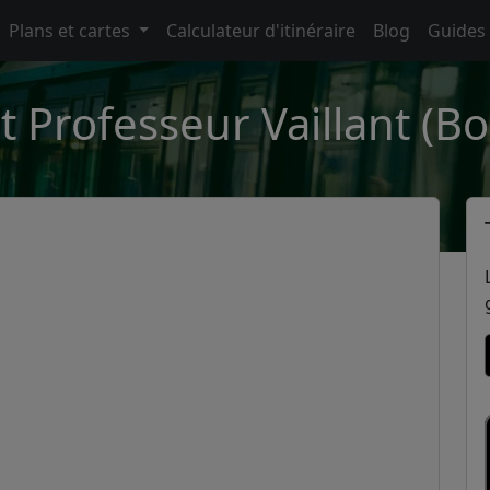
Plans et cartes
Calculateur d'itinéraire
Blog
Guides
t Professeur Vaillant (B