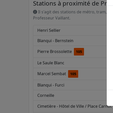
Stations à proximité de Prof
Il s'agit des stations de métro, tram, R
Professeur Vaillant.
Henri Sellier
Blanqui - Bernstein
Pierre Brossolette
105
Le Saule Blanc
Marcel Sembat
105
Blanqui - Furci
Corneille
Cimetière - Hôtel de Ville / Place Carnot