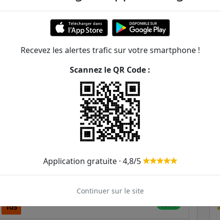
esseur Vaillant
ER et transilien situées à moins de 1km de la gare
Recevez les alertes trafic sur votre smartphone !
176m
Scannez le QR Code :
233m
353m
365m
378m
Application gratuite · 4,8/5
484m
608m
Continuer sur le site
629m
105