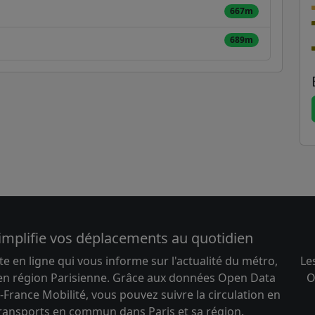
667m
689m
implifie vos déplacements au quotidien
te en ligne qui vous informe sur l'actualité du métro,
Le
 en région Parisienne. Grâce aux données Open Data
O
-France Mobilité, vous pouvez suivre la circulation en
transports en commun dans Paris et sa région.