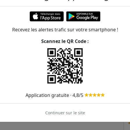
409m
626m
Recevez les alertes trafic sur votre smartphone !
629m
Scannez le QR Code :
630m
671m
105
721m
147
Application gratuite · 4,8/5
Continuer sur le site