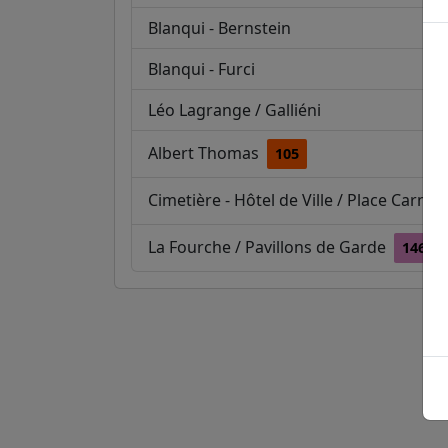
Blanqui - Bernstein
Blanqui - Furci
Léo Lagrange / Galliéni
Albert Thomas
105
Cimetière - Hôtel de Ville / Place Carnot
La Fourche / Pavillons de Garde
146