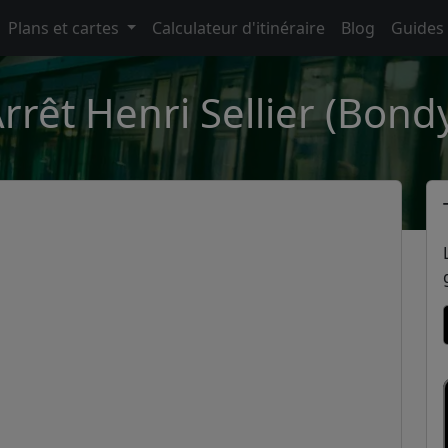
Plans et cartes
Calculateur d'itinéraire
Blog
Guides
rrêt Henri Sellier (Bond