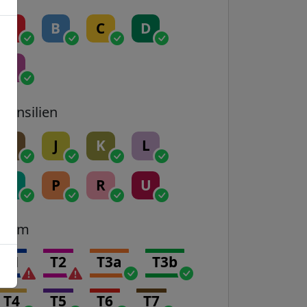
A
B
C
D
E
Transilien
H
J
K
L
N
P
R
U
Tram
T1
T2
T3a
T3b
T4
T5
T6
T7